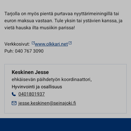
Tarjolla on myös pientä purtavaa nyyttärimeiningillä tai
euron maksua vastaan. Tule yksin tai ystävien kanssa, ja
vietä hauska ilta musiikin parissa!
Verkkosivut:
www.olkkari.net
Puh: 040 767 3090
Keskinen Jesse
ehkäisevän päihdetyön koordinaattori
,
Hyvinvointi ja osallisuus
0401801937
jesse.keskinen@seinajoki.fi