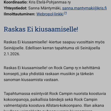
Koordinaatio:
Kris Etelä-Pohjanmaa ry
Yhteystiedot:
Sanna Mäntymäki,
sanna.mantymaki@kris.fi
Ilmoittautuminen:
Webropol-linkki
Raskas Ei kiusaamiselle!
Raskas Ei kiusaamiselle! -kiertue saapuu vuosittain myös
Seinäjoelle. Edellisen kerran tapahtuma oli Seinäjoella
2.1.2026.
Raskas Ei kiusaamiselle! on Rock Camp ry:n kehittämä
konsepti, joka yhdistää raskaan musiikin ja tärkeän
sanoman kiusaamista vastaan.
Tapahtumassa esiintyvät Rock Campin nuorista koostuvia
kokoonpanoja, paikallisia bändejä sekä Rock Campin
valmentajista koostuva Allstars-kokoonpano. Illan aikana