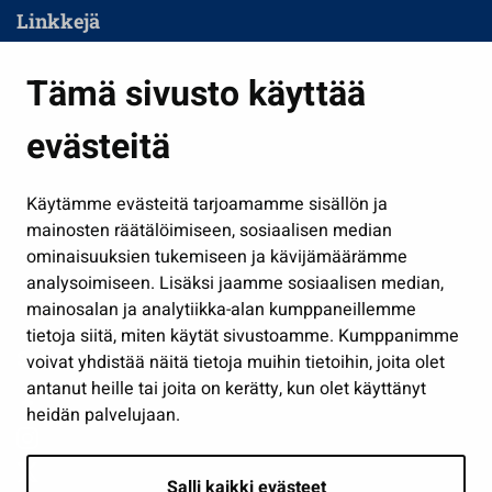
Linkkejä
Asuminen ja ympäristö
Tämä sivusto käyttää
Kasvatus ja opetus
evästeitä
Kulttuuri ja liikunta
Hallinto
Käytämme evästeitä tarjoamamme sisällön ja
Työ ja yrittäminen
mainosten räätälöimiseen, sosiaalisen median
Osallistu ja asioi
ominaisuuksien tukemiseen ja kävijämäärämme
analysoimiseen. Lisäksi jaamme sosiaalisen median,
Näytä omat evästeasetukseni
mainosalan ja analytiikka-alan kumppaneillemme
tietoja siitä, miten käytät sivustoamme. Kumppanimme
Seuraa meitä
voivat yhdistää näitä tietoja muihin tietoihin, joita olet
antanut heille tai joita on kerätty, kun olet käyttänyt
heidän palvelujaan.
Salli kaikki evästeet