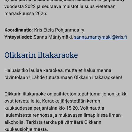
vuodesta 2022 ja seuraava muistotilaisuus vietetään
marraskuussa 2026.
Koordinaatio:
Kris Etelä-Pohjanmaa ry
Yhteystiedot:
Sanna Mäntymäki,
sanna.mantymaki@kris.fi
Olkkarin iltakaraoke
Haluaisitko laulaa karaokea, mutta et halua mennä
ravintolaan? Lähde tutustumaan Olkkarin iltakaraokeen!
Olkkarin iltakaraoke on päihteetön tapahtuma, johon kaikki
ovat tervetulleita. Karaoke järjestetään kerran
kuukaudessa perjantaina klo 15-20. Voit nauttia
laulamisesta rennossa ja mukavassa ilmapiirissä ilman
alkoholia. Tarkista tarkka päivämäärä Olkkarin
kuukausiohjelmasta.