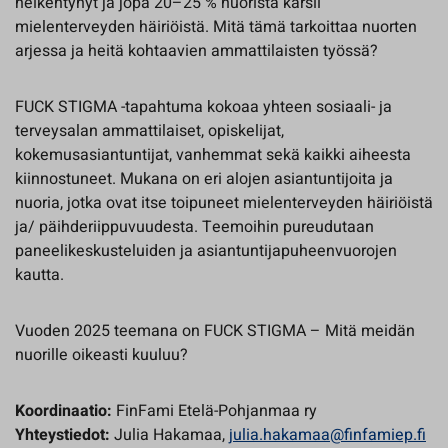
heikentynyt ja jopa 20–25 % nuorista kärsii
mielenterveyden häiriöistä. Mitä tämä tarkoittaa nuorten
arjessa ja heitä kohtaavien ammattilaisten työssä?
FUCK STIGMA -tapahtuma kokoaa yhteen sosiaali- ja
terveysalan ammattilaiset, opiskelijat,
kokemusasiantuntijat, vanhemmat sekä kaikki aiheesta
kiinnostuneet. Mukana on eri alojen asiantuntijoita ja
nuoria, jotka ovat itse toipuneet mielenterveyden häiriöistä
ja/ päihderiippuvuudesta. Teemoihin pureudutaan
paneelikeskusteluiden ja asiantuntijapuheenvuorojen
kautta.
Vuoden 2025 teemana on FUCK STIGMA – Mitä meidän
nuorille oikeasti kuuluu?
Koordinaatio:
FinFami Etelä-Pohjanmaa ry
Yhteystiedot:
Julia Hakamaa,
julia.hakamaa@finfamiep.fi