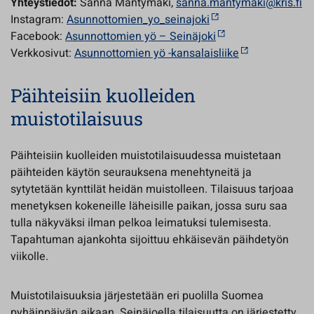
Yhteystiedot:
Sanna Mäntymäki,
sanna.mantymaki@kris.fi
Instagram:
Asunnottomien_yo_seinajoki
Facebook:
Asunnottomien yö – Seinäjoki
Verkkosivut:
Asunnottomien yö -kansalaisliike
Päihteisiin kuolleiden
muistotilaisuus
Päihteisiin kuolleiden muistotilaisuudessa muistetaan
päihteiden käytön seurauksena menehtyneitä ja
sytytetään kynttilät heidän muistolleen. Tilaisuus tarjoaa
menetyksen kokeneille läheisille paikan, jossa suru saa
tulla näkyväksi ilman pelkoa leimatuksi tulemisesta.
Tapahtuman ajankohta sijoittuu ehkäisevän päihdetyön
viikolle.
Muistotilaisuuksia järjestetään eri puolilla Suomea
pyhäinpäivän aikaan. Seinäjoella tilaisuutta on järjestetty