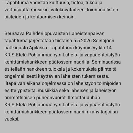
Tapahtuma yhdistää kulttuuria, tietoa, tukea ja
vertaisuutta musiikin, valokuvataiteen, toiminnallisten
pisteiden ja kohtaamisen keinoin.
Seuraava Päihderiippuvaisten Läheistenpäivän
tapahtuma järjestetään tiistaina 5.5.2026 Seinäjoen
pääkirjasto Apilassa. Tapahtuma käynnistyy klo 14
KRIS‑Etelä‑Pohjanmaa ry:n Läheis‑ ja vapaaehtoistyön
kehittämishankkeen päätösseminaarilla. Seminaarissa
esitellään hankkeen tuloksia ja kokemuksia päihteitä
ongelmallisesti käyttävien läheisten tukemisesta.
Iltapäivän aikana ohjelmassa on läheistyön toimijoiden
esittelypisteitä, musiikkia sekä läheisen ja läheistyön
ammattilaisen puheenvuorot. Ilmoittauduhan
KRIS‑Etelä‑Pohjanmaa ry:n Läheis‑ ja vapaaehtoistyön
kehittämishankkeen päätösseminaariin kahvitarjoilun
vuoksi.