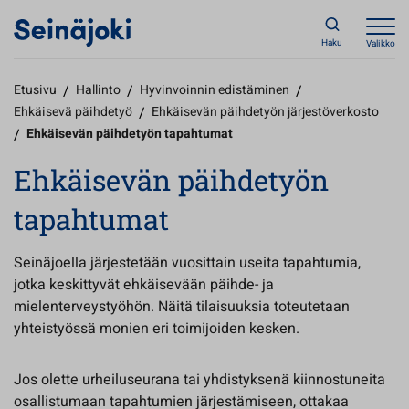
Haku
Valikko
Etusivu
/
Hallinto
/
Hyvinvoinnin edistäminen
/
Ehkäisevä päihdetyö
/
Ehkäisevän päihdetyön järjestöverkosto
/
Ehkäisevän päihdetyön tapahtumat
Ehkäisevän päihdetyön
tapahtumat
Seinäjoella järjestetään vuosittain useita tapahtumia,
jotka keskittyvät ehkäisevään päihde- ja
mielenterveystyöhön. Näitä tilaisuuksia toteutetaan
yhteistyössä monien eri toimijoiden kesken.
Jos olette urheiluseurana tai yhdistyksenä kiinnostuneita
osallistumaan tapahtumien järjestämiseen, ottakaa