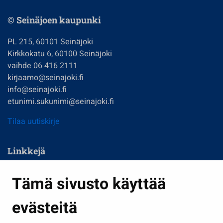
© Seinäjoen kaupunki
PL 215, 60101 Seinäjoki
Kirkkokatu 6, 60100 Seinäjoki
vaihde 06 416 2111
kirjaamo@seinajoki.fi
info@seinajoki.fi
etunimi.sukunimi@seinajoki.fi
Tilaa uutiskirje
Linkkejä
Asuminen ja ympäristö
Tämä sivusto käyttää
Kasvatus ja opetus
evästeitä
Kulttuuri ja liikunta