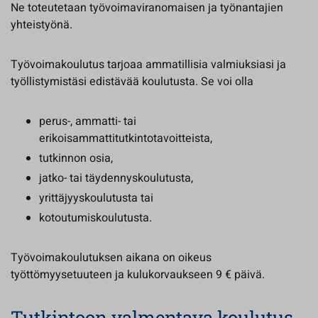
Ne toteutetaan työvoimaviranomaisen ja työnantajien
yhteistyönä.
Työvoimakoulutus tarjoaa ammatillisia valmiuksiasi ja
työllistymistäsi edistävää koulutusta. Se voi olla
perus-, ammatti- tai
erikoisammattitutkintotavoitteista,
tutkinnon osia,
jatko- tai täydennyskoulutusta,
yrittäjyyskoulutusta tai
kotoutumiskoulutusta.
Työvoimakoulutuksen aikana on oikeus
työttömyysetuuteen ja kulukorvaukseen 9 € päivä.
Tutkintoon valmentava koulutus