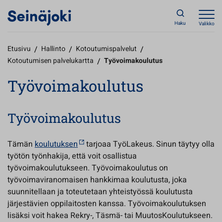
Haku
Valikko
Etusivu
/
Hallinto
/
Kotoutumispalvelut
/
Kotoutumisen palvelukartta
/
Työvoimakoulutus
Työvoimakoulutus
Työvoimakoulutus
Tämän
koulutuksen
tarjoaa TyöLakeus. Sinun täytyy olla
työtön työnhakija, että voit osallistua
työvoimakoulutukseen. Työvoimakoulutus on
työvoimaviranomaisen hankkimaa koulutusta, joka
suunnitellaan ja toteutetaan yhteistyössä koulutusta
järjestävien oppilaitosten kanssa. Työvoimakoulutuksen
lisäksi voit hakea Rekry-, Täsmä- tai MuutosKoulutukseen.