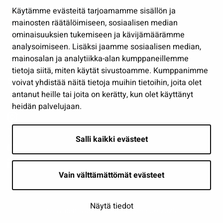
Hallinto
Käytämme evästeitä tarjoamamme sisällön ja
Työ ja yrittäminen
mainosten räätälöimiseen, sosiaalisen median
Osallistu ja asioi
ominaisuuksien tukemiseen ja kävijämäärämme
analysoimiseen. Lisäksi jaamme sosiaalisen median,
Näytä omat evästeasetukseni
mainosalan ja analytiikka-alan kumppaneillemme
tietoja siitä, miten käytät sivustoamme. Kumppanimme
Seuraa meitä
voivat yhdistää näitä tietoja muihin tietoihin, joita olet
antanut heille tai joita on kerätty, kun olet käyttänyt
heidän palvelujaan.
Salli kaikki evästeet
Vain välttämättömät evästeet
Näytä tiedot
Saavutettavuusseloste
| © Seinäjoki 2026