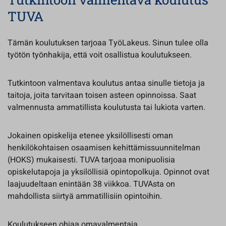
TUVA
Tämän koulutuksen tarjoaa TyöLakeus. Sinun tulee olla
työtön työnhakija, että voit osallistua koulutukseen.
Tutkintoon valmentava koulutus antaa sinulle tietoja ja
taitoja, joita tarvitaan toisen asteen opinnoissa. Saat
valmennusta ammatillista koulutusta tai lukiota varten.
Jokainen opiskelija etenee yksilöllisesti oman
henkilökohtaisen osaamisen kehittämissuunnitelman
(HOKS) mukaisesti. TUVA tarjoaa monipuolisia
opiskelutapoja ja yksilöllisiä opintopolkuja. Opinnot ovat
laajuudeltaan enintään 38 viikkoa. TUVAsta on
mahdollista siirtyä ammatillisiin opintoihin.
Koulutukseen ohjaa omavalmentaja.