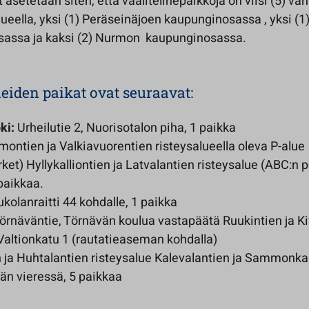
t asetetaan siten, että vaalitelinepaikkoja on viisi (5) va
ueella, yksi (1) Peräseinäjoen kaupunginosassa , yksi (1)
assa ja kaksi (2) Nurmon kaupunginosassa.
neiden paikat ovat seuraavat:
ki:
Urheilutie 2, Nuorisotalon piha, 1 paikka
ontien ja Valkiavuorentien risteysalueella oleva P-alue
et) Hyllykalliontien ja Latvalantien risteysalue (ABC:n 
paikkaa.
kolanraitti 44 kohdalle, 1 paikka
örnäväntie, Törnävän koulua vastapäätä Ruukintien ja Ki
Valtionkatu 1 (rautatieaseman kohdalla)
 ja Huhtalantien risteysalue Kalevalantien ja Sammonk
män vieressä, 5 paikkaa