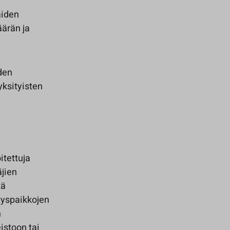
aiden
ärän ja
den
ksityisten
itettuja
äjien
tä
tyspaikkojen
n
istoon tai