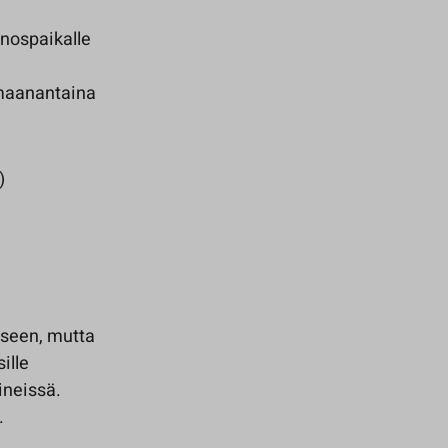
inospaikalle
 maanantaina
)
miseen, mutta
ille
ineissä.
.