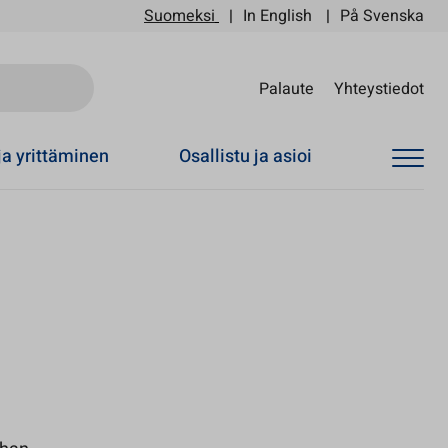
Suomeksi
In English
På Svenska
Sii
Palaute
Yhteystiedot
ja yrittäminen
Osallistu ja asioi