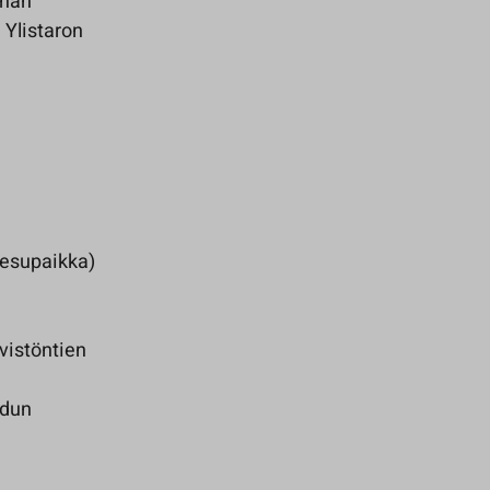
nhan
 Ylistaron
pesupaikka)
vistöntien
adun