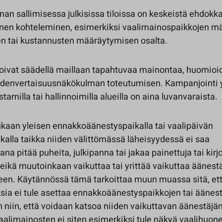
an sallimisessa julkisissa tiloissa on keskeistä ehdokk
nen kohteleminen, esimerkiksi vaalimainospaikkojen mä
n tai kustannusten määräytymisen osalta.
oivat säädellä maillaan tapahtuvaa mainontaa, huomioi
hdenvertaisuusnäkökulman toteutumisen. Kampanjointi y
tamilla tai hallinnoimilla alueilla on aina luvanvaraista.
ukaan yleisen ennakkoäänestyspaikalla tai vaalipäivän
kalla taikka niiden välittömässä läheisyydessä ei saa
na pitää puheita, julkipanna tai jakaa painettuja tai kirjo
eikä muutoinkaan vaikuttaa tai yrittää vaikuttaa äänest
een. Käytännössä tämä tarkoittaa muun muassa sitä, et
sia ei tule asettaa ennakkoäänestyspaikkojen tai äänes
 niin, että voidaan katsoa niiden vaikuttavan äänestäjä
aalimainosten ei siten esimerkiksi tule näkyä vaalihuone