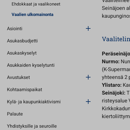
Vaalitelinee
Ehdokkaat ja vaalikoneet
Seinäjoen al
Vaalien ulkomainonta
kaupunginos
Asiointi
Vaaliteli
Asukasbudjetti
Asukaskyselyt
Peräseinäjo
Nurmo:
Nurm
Asukkaiden kyselytunti
(K-Supermark
yhteensä 2 
Avustukset
Ylistaro:
Kau
Kohtaamispaikat
Seinäjoki:
T
risteysalue 
Kylä- ja kaupunkiaktivismi
Kirkkokadun
Palaute
kiertoliitty
Yhdistyksille ja seuroille