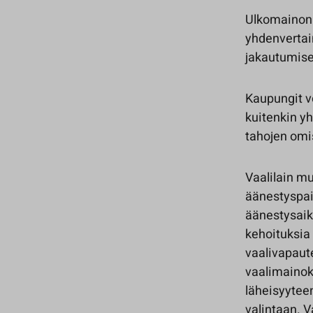
Ulkomainonn
yhdenvertai
jakautumise
Kaupungit v
kuitenkin y
tahojen omis
Vaalilain m
äänestyspai
äänestysaika
kehoituksia 
vaalivapaut
vaalimainok
läheisyyteen
valintaan. V