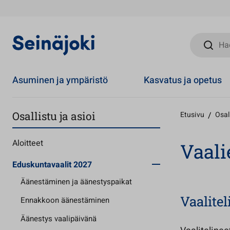
Hae sivust
Asuminen ja ympäristö
Kasvatus ja opetus
Osallistu ja asioi
Etusivu
/
Osall
Aloitteet
Vaali
Eduskuntavaalit 2027
Äänestäminen ja äänestyspaikat
Vaalite
Ennakkoon äänestäminen
Äänestys vaalipäivänä