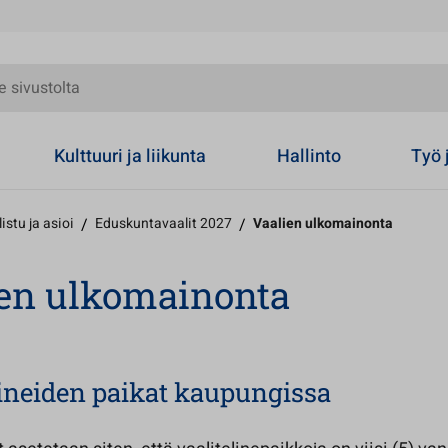
olta
Kulttuuri ja liikunta
Hallinto
Työ 
istu ja asioi
/
Eduskuntavaalit 2027
/
Vaalien ulkomainonta
en ulkomainonta
lineiden paikat kaupungissa