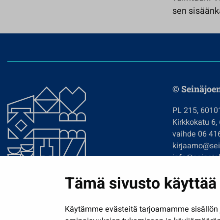
sen sisäänk
© Seinäjoe
PL 215, 6010
Kirkkokatu 6,
vaihde 06 41
kirjaamo@sein
info@seinajok
etunimi.sukun
Tämä sivusto käyttää 
Tilaa uutiskir
Käytämme evästeitä tarjoamamme sisällön j