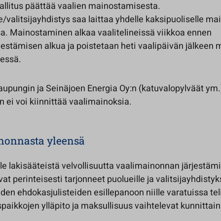
llitus päättää vaalien mainostamisesta.
/valitsijayhdistys saa laittaa yhdelle kaksipuoliselle ma
. Mainostaminen alkaa vaalitelineissä viikkoa ennen
stämisen alkua ja poistetaan heti vaalipäivän jälkeen
essä.
aupungin ja Seinäjoen Energia Oy:n (katuvalopylväät ym.
 ei voi kiinnittää vaalimainoksia.
nonnasta yleensä
ole lakisääteistä velvollisuutta vaalimainonnan järjestä
at perinteisesti tarjonneet puolueille ja valitsijayhdistyks
en ehdokasjulisteiden esillepanoon niille varatuissa tel
aikkojen ylläpito ja maksullisuus vaihtelevat kunnittain