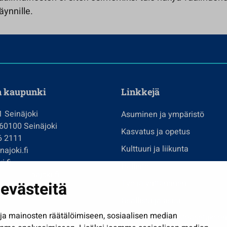
äynnille.
n kaupunki
Linkkejä
1 Seinäjoki
Asuminen ja ympäristö
 60100 Seinäjoki
Kasvatus ja opetus
6 2111
Kulttuuri ja liikunta
ajoki.fi
i.fi
Hallinto
imi@seinajoki.fi
evästeitä
Työ ja yrittäminen
je
Osallistu ja asioi
a mainosten räätälöimiseen, sosiaalisen median
Näytä omat evästeasetuksen