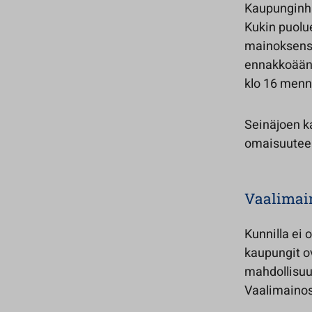
Kaupunginha
Kukin puolue
mainoksensa
ennakkoääne
klo 16 menn
Seinäjoen k
omaisuuteen
Vaalimai
Kunnilla ei 
kaupungit ov
mahdollisuud
Vaalimainosp