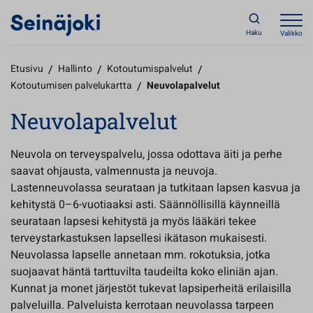
Haku
Valikko
Etusivu
/
Hallinto
/
Kotoutumispalvelut
/
Kotoutumisen palvelukartta
/
Neuvolapalvelut
Neuvolapalvelut
Neuvola on terveyspalvelu, jossa odottava äiti ja perhe
saavat ohjausta, valmennusta ja neuvoja.
Lastenneuvolassa seurataan ja tutkitaan lapsen kasvua ja
kehitystä 0–6-vuotiaaksi asti. Säännöllisillä käynneillä
seurataan lapsesi kehitystä ja myös lääkäri tekee
terveystarkastuksen lapsellesi ikätason mukaisesti.
Neuvolassa lapselle annetaan mm. rokotuksia, jotka
suojaavat häntä tarttuvilta taudeilta koko eliniän ajan.
Kunnat ja monet järjestöt tukevat lapsiperheitä erilaisilla
palveluilla. Palveluista kerrotaan neuvolassa tarpeen