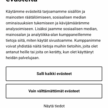
Hallinto
Käytämme evästeitä tarjoamamme sisällön ja
Työ ja yrittäminen
mainosten räätälöimiseen, sosiaalisen median
Osallistu ja asioi
ominaisuuksien tukemiseen ja kävijämäärämme
analysoimiseen. Lisäksi jaamme sosiaalisen median,
Näytä omat evästeasetukseni
mainosalan ja analytiikka-alan kumppaneillemme
tietoja siitä, miten käytät sivustoamme. Kumppanimme
Seuraa meitä
voivat yhdistää näitä tietoja muihin tietoihin, joita olet
antanut heille tai joita on kerätty, kun olet käyttänyt
heidän palvelujaan.
Salli kaikki evästeet
Vain välttämättömät evästeet
Näytä tiedot