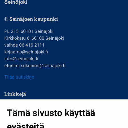
© Seinäjoen kaupunki
PL 215, 60101 Seinäjoki
Kirkkokatu 6, 60100 Seinäjoki
vaihde 06 416 2111
kirjaamo@seinajoki.fi
info@seinajoki.fi
etunimi.sukunimi@seinajoki.fi
Tilaa uutiskirje
Linkkejä
Asuminen ja ympäristö
Tämä sivusto käyttää
Kasvatus ja opetus
evästeitä
Kulttuuri ja liikunta