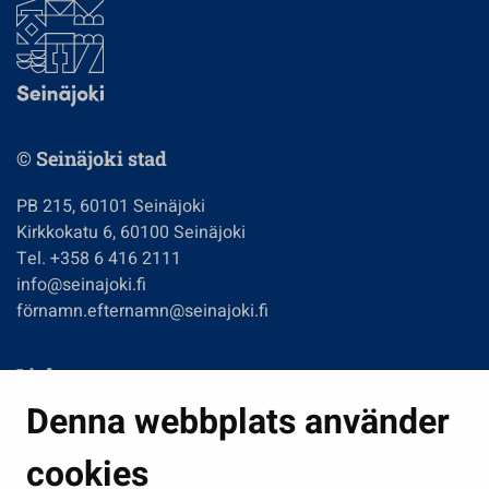
© Seinäjoki stad
PB 215, 60101 Seinäjoki
Kirkkokatu 6, 60100 Seinäjoki
Tel. +358 6 416 2111
info@seinajoki.fi
förnamn.efternamn@seinajoki.fi
Links
Denna webbplats använder
Boende och miljö
Fostran och utbildning
cookies