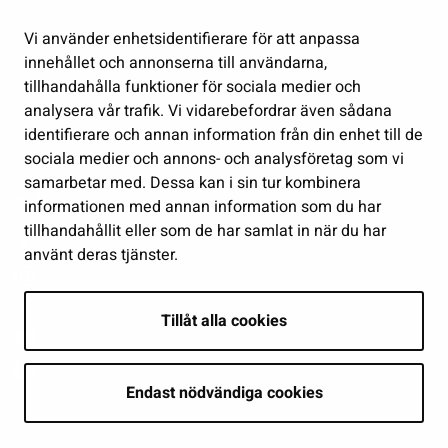
Kultur och idrott
Vi använder enhetsidentifierare för att anpassa
Förvaltning
innehållet och annonserna till användarna,
Jobb och företagsamhet
tillhandahålla funktioner för sociala medier och
Delta och sköt ärenden
analysera vår trafik. Vi vidarebefordrar även sådana
identifierare och annan information från din enhet till de
Show my cookie settings
sociala medier och annons- och analysföretag som vi
samarbetar med. Dessa kan i sin tur kombinera
Follow us
informationen med annan information som du har
tillhandahållit eller som de har samlat in när du har
använt deras tjänster.
Tillåt alla cookies
Endast nödvändiga cookies