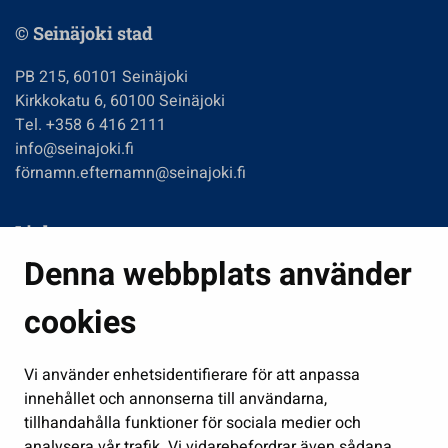
© Seinäjoki stad
PB 215, 60101 Seinäjoki
Kirkkokatu 6, 60100 Seinäjoki
Tel. +358 6 416 2111
info@seinajoki.fi
förnamn.efternamn@seinajoki.fi
Links
Denna webbplats använder
Boende och miljö
Fostran och utbildning
cookies
Kultur och idrott
Vi använder enhetsidentifierare för att anpassa
Förvaltning
innehållet och annonserna till användarna,
Jobb och företagsamhet
tillhandahålla funktioner för sociala medier och
Delta och sköt ärenden
analysera vår trafik. Vi vidarebefordrar även sådana