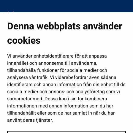
Links
Denna webbplats använder
Boende och miljö
Fostran och utbildning
cookies
Kultur och idrott
Vi använder enhetsidentifierare för att anpassa
Förvaltning
innehållet och annonserna till användarna,
Jobb och företagsamhet
tillhandahålla funktioner för sociala medier och
Delta och sköt ärenden
analysera vår trafik. Vi vidarebefordrar även sådana
identifierare och annan information från din enhet till de
Show my cookie settings
sociala medier och annons- och analysföretag som vi
samarbetar med. Dessa kan i sin tur kombinera
Follow us
informationen med annan information som du har
tillhandahållit eller som de har samlat in när du har
använt deras tjänster.