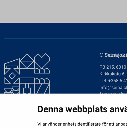
© Seinäjoki
PB 215, 6010
Kirkkokatu 6,
Tel. +358 6 
info@seinajok
förnamn.efte
Denna webbplats anv
Vi använder enhetsidentifierare för att anpa