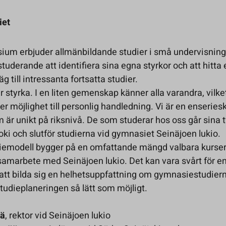
iet
ium erbjuder allmänbildande studier i små undervisning
studerande att identifiera sina egna styrkor och att hitta 
äg till intressanta fortsatta studier.
r styrka. I en liten gemenskap känner alla varandra, vilket
r möjlighet till personlig handledning. Vi är en enserie
 är unikt på riksnivå. De som studerar hos oss går sina t
oki och slutför studierna vid gymnasiet Seinäjoen lukio.
emodell bygger på en omfattande mängd valbara kurser
samarbete med Seinäjoen lukio. Det kan vara svårt för e
att bilda sig en helhetsuppfattning om gymnasiestudier
 studieplaneringen så lätt som möjligt.
lä
, rektor vid Seinäjoen lukio