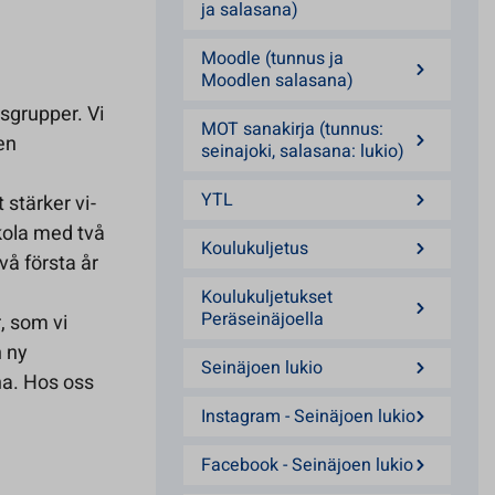
ja salasana)
Moodle (tunnus ja
Moodlen salasana)
sgrupper. Vi
MOT sanakirja (tunnus:
en
seinajoki, salasana: lukio)
YTL
 stärker vi-
skola med två
Koulukuljetus
vå första år
Koulukuljetukset
Peräseinäjoella
, som vi
n ny
Seinäjoen lukio
na. Hos oss
Instagram - Seinäjoen lukio
Facebook - Seinäjoen lukio