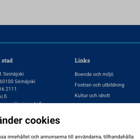
 stad
Links
1 Seinäjoki
Boende och miljö
 60100 Seinäjoki
Fostran och utbildning
416 2111
Kultur och idrott
i.fi
rnamn@seinajoki.fi
Förvaltning
änder cookies
Jobb och företagsamhet
Delta och sköt ärenden
ssa innehållet och annonserna till användarna, tillhandahålla
Show my cookie settings