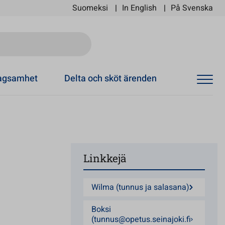
Suomeksi
In English
På Svenska
Ski
tagsamhet
Delta och sköt ärenden
Linkkejä
Wilma (tunnus ja salasana)
Boksi
(tunnus@opetus.seinajoki.fi