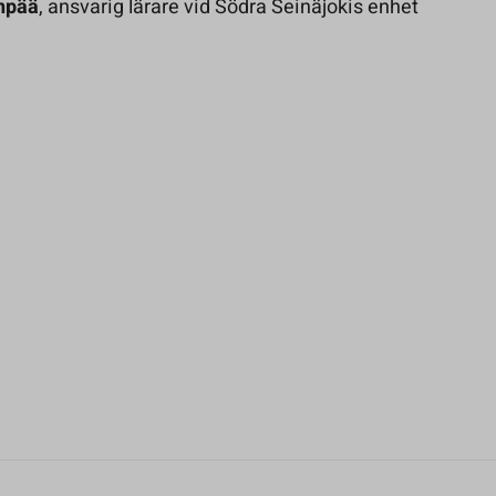
onpää
, ansvarig lärare vid Södra Seinäjokis enhet