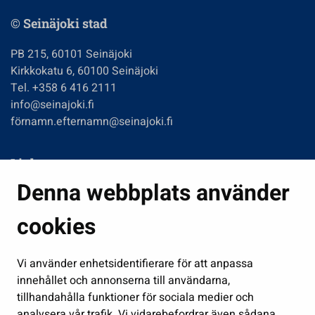
© Seinäjoki stad
PB 215, 60101 Seinäjoki
Kirkkokatu 6, 60100 Seinäjoki
Tel. +358 6 416 2111
info@seinajoki.fi
förnamn.efternamn@seinajoki.fi
Links
Denna webbplats använder
Boende och miljö
Fostran och utbildning
cookies
Kultur och idrott
Vi använder enhetsidentifierare för att anpassa
Förvaltning
innehållet och annonserna till användarna,
Jobb och företagsamhet
tillhandahålla funktioner för sociala medier och
Delta och sköt ärenden
analysera vår trafik. Vi vidarebefordrar även sådana