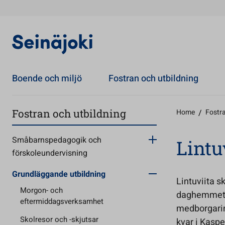
Boende och miljö
Fostran och utbildning
Fostran och utbildning
Home
/
Fostra
Småbarnspedagogik och
Lintu
förskoleundervisning
Grundläggande utbildning
Lintuviita s
Morgon- och
daghemmet L
eftermiddagsverksamhet
medborgarins
Skolresor och -skjutsar
kvar i Kaspe