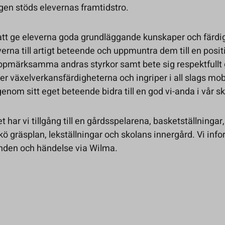
gen stöds elevernas framtidstro.
 att ge eleverna goda grundläggande kunskaper och färdi
erna till artigt beteende och uppmuntra dem till en positi
t uppmärksamma andras styrkor samt bete sig respektfull
rker växelverkansfärdigheterna och ingriper i all slags mo
enom sitt eget beteende bidra till en god vi-anda i vår sk
t har vi tillgång till en gårdsspelarena, basketställningar,
ö gräsplan, lekställningar och skolans innergård. Vi inf
enden och händelse via Wilma.