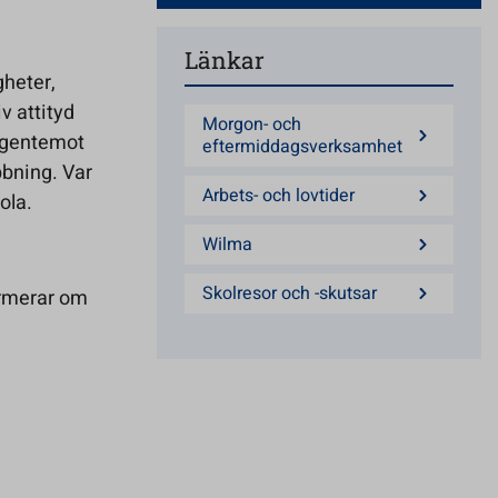
Länkar
gheter,
v attityd
Morgon- och
t gentemot
eftermiddagsverksamhet
bbning. Var
Arbets- och lovtider
ola.
Wilma
Skolresor och -skutsar
ormerar om