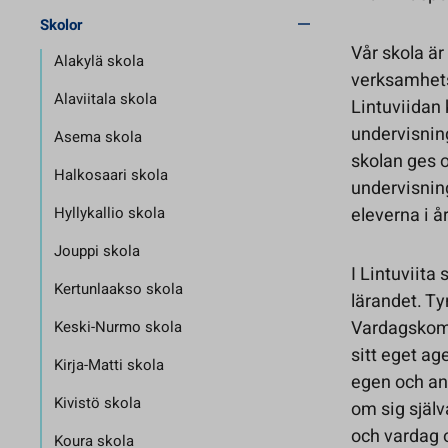
Skolor
Vår skola ä
Alakylä skola
verksamhets
Alaviitala skola
Lintuviidan 
undervisning
Asema skola
skolan ges 
Halkosaari skola
undervisnin
Hyllykallio skola
eleverna i å
Jouppi skola
I Lintuviit
Kertunlaakso skola
lärandet. T
Vardagskomp
Keski-Nurmo skola
sitt eget ag
Kirja-Matti skola
egen och an
Kivistö skola
om sig själv
och vardag oc
Koura skola