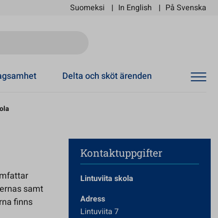
Suomeksi
In English
På Svenska
Ski
tagsamhet
Delta och sköt ärenden
kola
Kontaktuppgifter
omfattar
Lintuviita skola
ternas samt
Adress
rna finns
Lintuviita 7