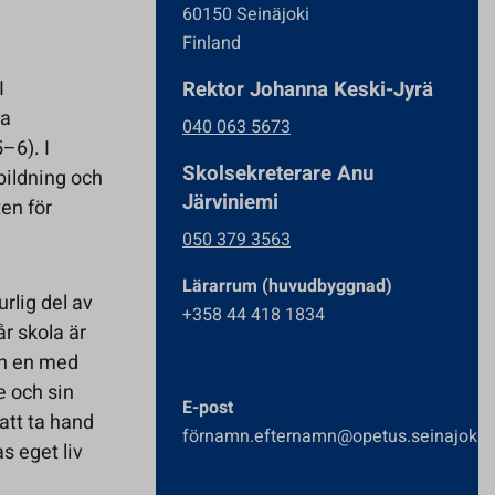
60150 Seinäjoki
Finland
I
Rektor Johanna Keski-Jyrä
na
040 063 5673
–6). I
Skolsekreterare Anu
bildning och
Järviniemi
en för
050 379 3563
Lärarrum (huvudbyggnad)
rlig del av
+358 44 418 1834
r skola är
ch en med
e och sin
E-post
att ta hand
förnamn.efternamn@opetus.seinajoki.f
as eget liv