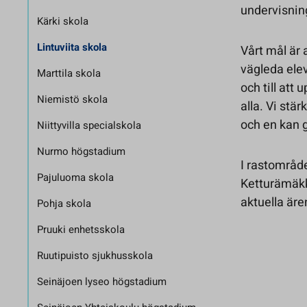
undervisnin
Kärki skola
Lintuviita skola
Vårt mål är
vägleda elev
Marttila skola
och till at
Niemistö skola
alla. Vi stä
och en kan g
Niittyvilla specialskola
Nurmo högstadium
I rastområde
Pajuluoma skola
Ketturämäkk
aktuella är
Pohja skola
Pruuki enhetsskola
Ruutipuisto sjukhusskola
Seinäjoen lyseo högstadium