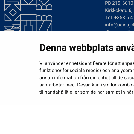
PB 215, 6010
Kirkkokatu 6,
Tel. +358 6 
info@seinajok
förnamn.efte
Denna webbplats anv
Vi använder enhetsidentifierare för att anpa
funktioner för sociala medier och analysera v
annan information från din enhet till de so
samarbetar med. Dessa kan i sin tur kombi
tillhandahållit eller som de har samlat in när