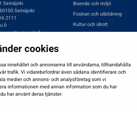
1 Seinäjoki
Boende och miljö
 60100 Seinäjoki
Fostran och utbildning
416 2111
Kultur och idrott
i.fi
rnamn@seinajoki.fi
Förvaltning
änder cookies
Jobb och företagsamhet
Delta och sköt ärenden
ssa innehållet och annonserna till användarna, tillhandahålla
Show my cookie settings
år trafik. Vi vidarebefordrar även sådana identifierare och
ciala medier och annons- och analysföretag som vi
nera informationen med annan information som du har
 du har använt deras tjänster.
| © Seinäjoki 2026