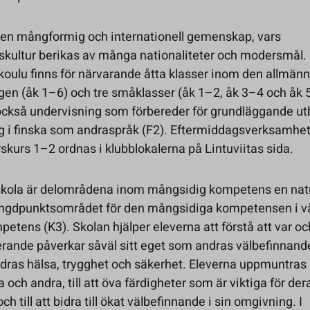
r en mångformig och internationell gemenskap, vars
kultur berikas av många nationaliteter och modersmål. 
koulu finns för närvarande åtta klasser inom den allmän
en (åk 1–6) och tre småklasser (åk 1–2, åk 3–4 och åk 5
också undervisning som förbereder för grundläggande ut
g i finska som andraspråk (F2). Eftermiddagsverksamhet
rskurs 1–2 ordnas i klubblokalerna på Lintuviitas sida.
a skola är delområdena inom mångsidig kompetens en natu
yngdpunktsområdet för den mångsidiga kompetensen i vå
etens (K3). Skolan hjälper eleverna att förstå att var o
erande påverkar såväl sitt eget som andras välbefinnand
dras hälsa, trygghet och säkerhet. Eleverna uppmuntras 
a och andra, till att öva färdigheter som är viktiga för der
h till att bidra till ökat välbefinnande i sin omgivning. I