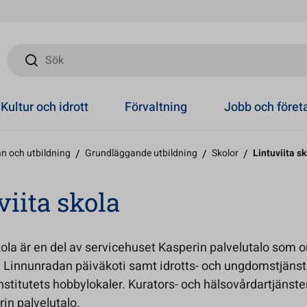
Sök
Kultur och idrott
Förvaltning
Jobb och före
n och utbildning
/
Grundläggande utbildning
/
Skolor
/
Lintuviita s
viita skola
kola är en del av servicehuset Kasperin palvelutalo som 
innunradan päiväkoti samt idrotts- och ungdomstjäns
titutets hobbylokaler. Kurators- och hälsovårdartjänste
rin palvelutalo.