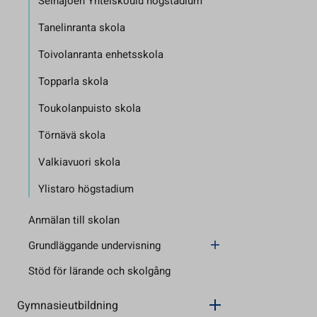
Seinäjoen Yhteiskoulu högstadium
Tanelinranta skola
Toivolanranta enhetsskola
Topparla skola
Toukolanpuisto skola
Törnävä skola
Valkiavuori skola
Ylistaro högstadium
Anmälan till skolan
Grundläggande undervisning
Stöd för lärande och skolgång
Gymnasieutbildning