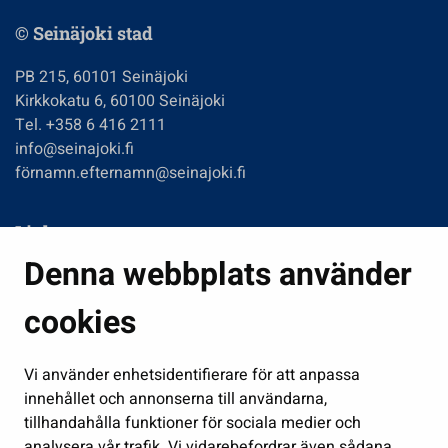
© Seinäjoki stad
PB 215, 60101 Seinäjoki
Kirkkokatu 6, 60100 Seinäjoki
Tel. +358 6 416 2111
info@seinajoki.fi
förnamn.efternamn@seinajoki.fi
Links
Denna webbplats använder
Boende och miljö
Fostran och utbildning
cookies
Kultur och idrott
Vi använder enhetsidentifierare för att anpassa
Förvaltning
innehållet och annonserna till användarna,
Jobb och företagsamhet
tillhandahålla funktioner för sociala medier och
Delta och sköt ärenden
analysera vår trafik. Vi vidarebefordrar även sådana