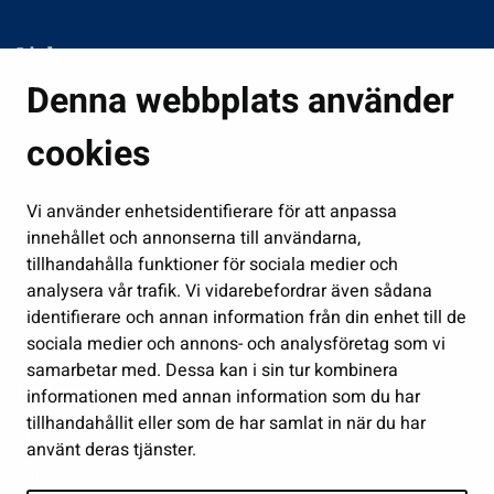
Links
Denna webbplats använder
Boende och miljö
Fostran och utbildning
cookies
Kultur och idrott
Vi använder enhetsidentifierare för att anpassa
Förvaltning
innehållet och annonserna till användarna,
Jobb och företagsamhet
tillhandahålla funktioner för sociala medier och
Delta och sköt ärenden
analysera vår trafik. Vi vidarebefordrar även sådana
identifierare och annan information från din enhet till de
Show my cookie settings
sociala medier och annons- och analysföretag som vi
samarbetar med. Dessa kan i sin tur kombinera
Follow us
informationen med annan information som du har
tillhandahållit eller som de har samlat in när du har
använt deras tjänster.