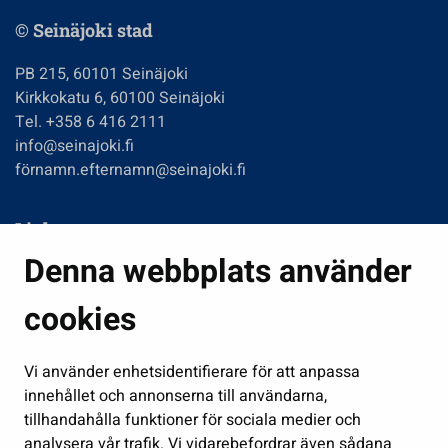
© Seinäjoki stad
PB 215, 60101 Seinäjoki
Kirkkokatu 6, 60100 Seinäjoki
Tel. +358 6 416 2111
info@seinajoki.fi
förnamn.efternamn@seinajoki.fi
Links
Denna webbplats använder
Boende och miljö
Fostran och utbildning
cookies
Kultur och idrott
Vi använder enhetsidentifierare för att anpassa
Förvaltning
innehållet och annonserna till användarna,
Jobb och företagsamhet
tillhandahålla funktioner för sociala medier och
Delta och sköt ärenden
analysera vår trafik. Vi vidarebefordrar även sådana