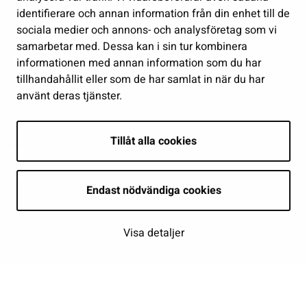
identifierare och annan information från din enhet till de
Show my cookie settings
sociala medier och annons- och analysföretag som vi
samarbetar med. Dessa kan i sin tur kombinera
Follow us
informationen med annan information som du har
tillhandahållit eller som de har samlat in när du har
använt deras tjänster.
Tillåt alla cookies
Endast nödvändiga cookies
Visa detaljer
| © Seinäjoki 2026