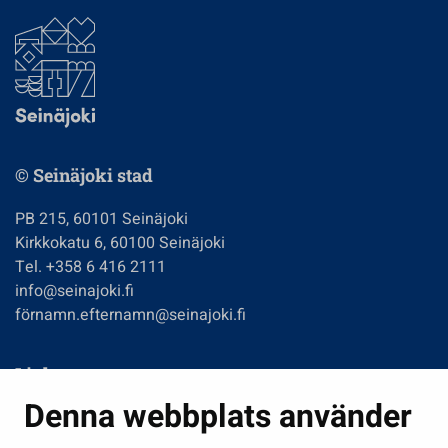
© Seinäjoki stad
PB 215, 60101 Seinäjoki
Kirkkokatu 6, 60100 Seinäjoki
Tel. +358 6 416 2111
info@seinajoki.fi
förnamn.efternamn@seinajoki.fi
Links
Denna webbplats använder
Boende och miljö