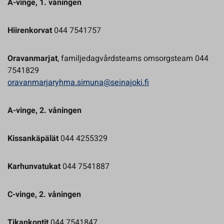
A-vinge, 1. våningen
Hiirenkorvat
044 7541757
Oravanmarjat
, familjedagvårdsteams omsorgsteam 044
7541829
oravanmarjaryhma.simuna@seinajoki.fi
A-vinge, 2. våningen
Kissankäpälät
044 4255329
Karhunvatukat
044 7541887
C-vinge, 2. våningen
Tikankontit
044 7541847