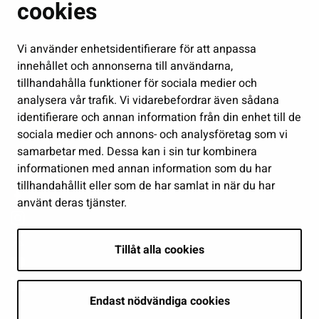
Fostran och utbildning
cookies
Kultur och idrott
Vi använder enhetsidentifierare för att anpassa
Förvaltning
innehållet och annonserna till användarna,
Jobb och företagsamhet
tillhandahålla funktioner för sociala medier och
Delta och sköt ärenden
analysera vår trafik. Vi vidarebefordrar även sådana
identifierare och annan information från din enhet till de
Show my cookie settings
sociala medier och annons- och analysföretag som vi
samarbetar med. Dessa kan i sin tur kombinera
Follow us
informationen med annan information som du har
tillhandahållit eller som de har samlat in när du har
använt deras tjänster.
Tillåt alla cookies
Endast nödvändiga cookies