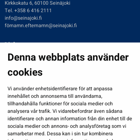
Kirkkokatu 6, 60100 Seinäjoki
Tel. +358 6 416 2111
info@seinajoki.fi
förnamn.efternamn@seinajoki.fi
Links
Denna webbplats använder
Boende och miljö
Fostran och utbildning
cookies
Kultur och idrott
Vi använder enhetsidentifierare för att anpassa
Förvaltning
innehållet och annonserna till användarna,
Jobb och företagsamhet
tillhandahålla funktioner för sociala medier och
Delta och sköt ärenden
analysera vår trafik. Vi vidarebefordrar även sådana
identifierare och annan information från din enhet till de
Show my cookie settings
sociala medier och annons- och analysföretag som vi
samarbetar med. Dessa kan i sin tur kombinera
Follow us