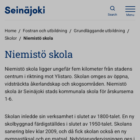
Search
Menu
Home
/
Fostran och utbildning
/
Grundläggande utbildning
/
Skolor
/
Niemistö skola
Niemistö skola
Niemistö skola ligger ungefär fem kilometer från stadens
centrum i riktning mot Ylistaro. Skolan omges av öppna,
vidsträckta åkerlandskap och skogsområden. Niemistö
skola är Seinäjoki stads kommunala skola för årskurserna
1-6.
Skolan inledde sin verksamhet i slutet av 1800-talet. En ny
skolbyggnad färdigställdes i slutet av 1950-talet. Skolans
sanering blev klar 2009, och då fick skolan också en ny
gymnastiksal och en matsal. Nybörjarundervisningen ges i