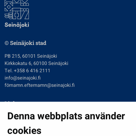
© Seinäjoki stad
PB 215, 60101 Seinäjoki
Kirkkokatu 6, 60100 Seinäjoki
Tel. +358 6 416 2111
info@seinajoki.fi
förnamn.efternamn@seinajoki.fi
Links
Denna webbplats använder
Boende och miljö
Fostran och utbildning
cookies