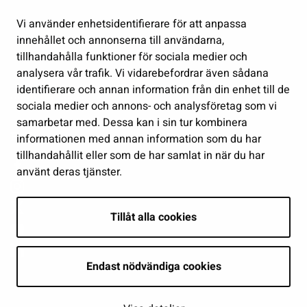
Kultur och idrott
Vi använder enhetsidentifierare för att anpassa
Förvaltning
innehållet och annonserna till användarna,
Jobb och företagsamhet
tillhandahålla funktioner för sociala medier och
Delta och sköt ärenden
analysera vår trafik. Vi vidarebefordrar även sådana
identifierare och annan information från din enhet till de
Show my cookie settings
sociala medier och annons- och analysföretag som vi
samarbetar med. Dessa kan i sin tur kombinera
Follow us
informationen med annan information som du har
tillhandahållit eller som de har samlat in när du har
använt deras tjänster.
Tillåt alla cookies
Endast nödvändiga cookies