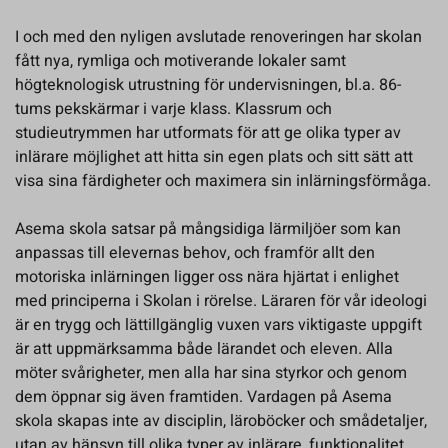
I och med den nyligen avslutade renoveringen har skolan
fått nya, rymliga och motiverande lokaler samt
högteknologisk utrustning för undervisningen, bl.a. 86-
tums pekskärmar i varje klass. Klassrum och
studieutrymmen har utformats för att ge olika typer av
inlärare möjlighet att hitta sin egen plats och sitt sätt att
visa sina färdigheter och maximera sin inlärningsförmåga.
Asema skola satsar på mångsidiga lärmiljöer som kan
anpassas till elevernas behov, och framför allt den
motoriska inlärningen ligger oss nära hjärtat i enlighet
med principerna i Skolan i rörelse. Läraren för vår ideologi
är en trygg och lättillgänglig vuxen vars viktigaste uppgift
är att uppmärksamma både lärandet och eleven. Alla
möter svårigheter, men alla har sina styrkor och genom
dem öppnar sig även framtiden. Vardagen på Asema
skola skapas inte av disciplin, läroböcker och smådetaljer,
utan av hänsyn till olika typer av inlärare, funktionalitet