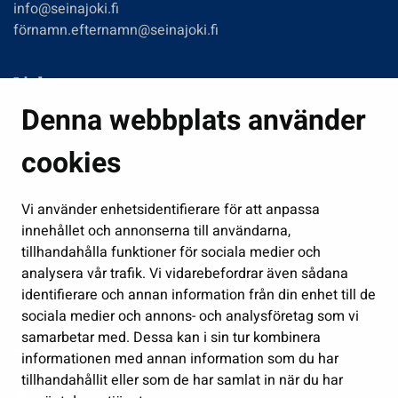
info@seinajoki.fi
förnamn.efternamn@seinajoki.fi
Links
Denna webbplats använder
Boende och miljö
Fostran och utbildning
cookies
Kultur och idrott
Vi använder enhetsidentifierare för att anpassa
Förvaltning
innehållet och annonserna till användarna,
Jobb och företagsamhet
tillhandahålla funktioner för sociala medier och
Delta och sköt ärenden
analysera vår trafik. Vi vidarebefordrar även sådana
identifierare och annan information från din enhet till de
Show my cookie settings
sociala medier och annons- och analysföretag som vi
samarbetar med. Dessa kan i sin tur kombinera
Follow us
informationen med annan information som du har
tillhandahållit eller som de har samlat in när du har