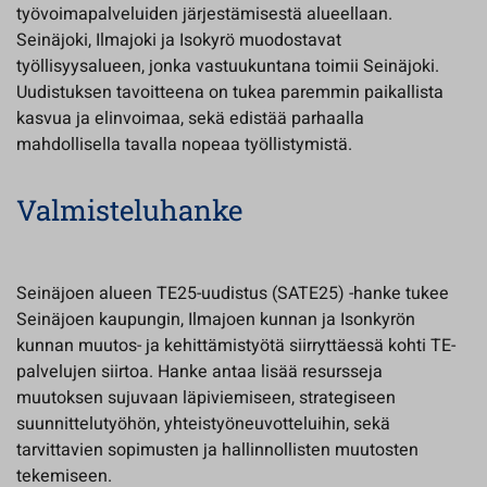
työvoimapalveluiden järjestämisestä alueellaan.
Seinäjoki, Ilmajoki ja Isokyrö muodostavat
työllisyysalueen, jonka vastuukuntana toimii Seinäjoki.
Uudistuksen tavoitteena on tukea paremmin paikallista
kasvua ja elinvoimaa, sekä edistää parhaalla
mahdollisella tavalla nopeaa työllistymistä.
Valmisteluhanke
Seinäjoen alueen TE25-uudistus (SATE25) -hanke tukee
Seinäjoen kaupungin, Ilmajoen kunnan ja Isonkyrön
kunnan muutos- ja kehittämistyötä siirryttäessä kohti TE-
palvelujen siirtoa. Hanke antaa lisää resursseja
muutoksen sujuvaan läpiviemiseen, strategiseen
suunnittelutyöhön, yhteistyöneuvotteluihin, sekä
tarvittavien sopimusten ja hallinnollisten muutosten
tekemiseen.