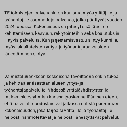
TE-toimistojen palveluihin on kuulunut myös yrittäjille ja
työnantajille suunnattuja palveluja, jotka päättyvät vuoden
2024 lopussa. Kokonaisuus on pitänyt sisällään mm.
kehittämiseen, kasvuun, rekrytointeihin sekä koulutuksiin
liittyviä palveluita. Kun järjestämisvastuu siirtyy kunnille,
myös lakisääteisten yritys- ja työnantajapalveluiden
järjestäminen siirtyy.
Valmisteluhankkeen keskeisenä tavoitteena onkin tukea
ja kehittää entisestään alueen yritys- ja
työnantajapalveluita. Yhdessä yrittäjäyhdistysten ja
muiden sidosryhmien kanssa työskennellään sen eteen,
että palvelut muodostaisivat jatkossa entistä paremman
kokonaisuuden, joka tarjoaisi yrittäjille ja työnantajille
helposti hahmotettavat ja helposti lähestyttävät palvelut.