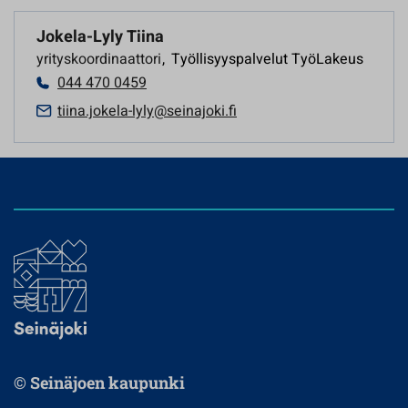
Jokela-Lyly Tiina
yrityskoordinaattori
,
Työllisyyspalvelut TyöLakeus
044 470 0459
tiina.jokela-lyly@seinajoki.fi
© Seinäjoen kaupunki