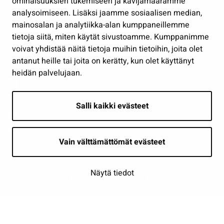
ominaisuuksien tukemiseen ja kävijämäärämme
Osallistu ja asioi
analysoimiseen. Lisäksi jaamme sosiaalisen median,
Näytä omat evästeasetukseni
mainosalan ja analytiikka-alan kumppaneillemme
tietoja siitä, miten käytät sivustoamme. Kumppanimme
Seuraa meitä
voivat yhdistää näitä tietoja muihin tietoihin, joita olet
antanut heille tai joita on kerätty, kun olet käyttänyt
heidän palvelujaan.
Salli kaikki evästeet
Vain välttämättömät evästeet
Näytä tiedot
Saavutettavuusseloste
| © Seinäjoki 2026