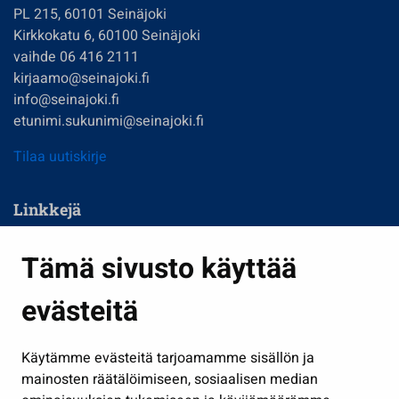
PL 215, 60101 Seinäjoki
Kirkkokatu 6, 60100 Seinäjoki
vaihde 06 416 2111
kirjaamo@seinajoki.fi
info@seinajoki.fi
etunimi.sukunimi@seinajoki.fi
Tilaa uutiskirje
Linkkejä
Asuminen ja ympäristö
Tämä sivusto käyttää
Kasvatus ja opetus
evästeitä
Kulttuuri ja liikunta
Hallinto
Käytämme evästeitä tarjoamamme sisällön ja
Työ ja yrittäminen
mainosten räätälöimiseen, sosiaalisen median