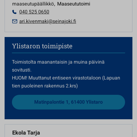
maaseutupäällikkö
,
Maaseututoimi
040 525 0650
ari.kivenmaki@seinajoki.fi
Ylistaron toimipiste
Toimistolta maanantaisin ja muina päivinä
sovitusti.
HUOM! Muuttanut entiseen virastotaloon (Lapuan
tien puoleinen rakennus 2.krs)
Matinpalontie 1, 61400 Ylistaro
Ekola Tarja