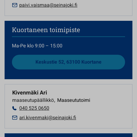
paivi.vaismaa@seinajoki.fi
Kuortaneen toimipiste
Ma-Pe klo 9:00 – 15:00
Keskustie 52, 63100 Kuortane
Kivenmäki Ari
maaseutupäällikkö
,
Maaseututoimi
040 525 0650
ari.kivenmaki@seinajoki.fi