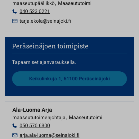
maaseutupäällikkö
,
Maaseututoimi
040 523 0221
tarja.ekola@seinajoki.fi
Peräseinäjoen toimipiste
Tapaamiset ajanvarauksella.
Keikulinkuja 1, 61100 Peräseinäjoki
Ala-Luoma Arja
maaseututoimenjohtaja
,
Maaseututoimi
050 570 6300
arja.ala-luoma@seinajoki.fi