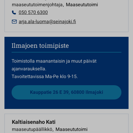
maaseututoimenjohtaja
,
Maaseututoimi
050 570 6300
arja.ala-luoma@seinajoki.fi
Ilmajoen toimipiste
Toimistolla maanantaisin ja muut päivät
ajanvarauksella.
Tavoitettavissa Ma-Pe klo 9-15.
Kauppatie 26 E 39, 60800 Ilmajoki
Kaltiaisenaho Kati
maaseutupäällikkö
,
Maaseututoimi