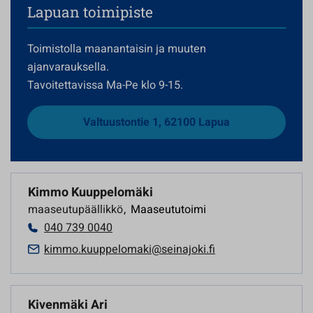
Lapuan toimipiste
Toimistolla maanantaisin ja muuten
ajanvarauksella.
Tavoitettavissa Ma-Pe klo 9-15.
Valtuustontie 1, 62100 Lapua
Kimmo Kuuppelomäki
maaseutupäällikkö
,
Maaseututoimi
040 739 0040
kimmo.kuuppelomaki@seinajoki.fi
Kivenmäki Ari