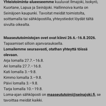
Yhteistoiminta-alueeseemme
kuuluvat Ilmajoki, Isokyrö,
Kuortane, Lapua ja Seinäjoki. Hallinnoiva kunta on
Seinäjoen kaupunki. Tavoitat meidät toimistolta,
soittamalla tai sähköpostilla, yhteystiedot löydät tältä
sivulta oikealta.
Maaseututoimistojen ovet ovat kiinni 26.6.-16.8.2026.
Tapaamiset silloin ajanvarauksella.
Lomailemme seuraavasti, otathan yhteyttä töissä
olevaan.
Arja lomalla 27.7.–16.8.
Ari lomalla 27.7.–16.8.
Kati lomalla 3.–9.8.
Kimmo lomalla 3.–9.8.
Päivi lomalla 3.–9.8.
Tarja lomalla 10.–19.8.
Loma-ajan sähköposti on
maaseututoimi@seinajoki.fi
, se
tavoittaa meidät kaikki.