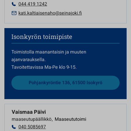
044 419 1242
kati.kaltiaisenaho@seinajoki.fi
Isonkyrön toimipiste
Toimistolla maanantaisin ja muuten
ajanvarauksella.
Tavoitettavissa Ma-Pe klo 9-15.
Pohjankyröntie 136, 61500 Isokyrö
Vaismaa Päivi
maaseutupäällikkö
,
Maaseututoimi
040 5085697