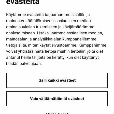
evästeitä
Kulttuuri ja liikunta
Hallinto
Käytämme evästeitä tarjoamamme sisällön ja
Työ ja yrittäminen
mainosten räätälöimiseen, sosiaalisen median
Osallistu ja asioi
ominaisuuksien tukemiseen ja kävijämäärämme
analysoimiseen. Lisäksi jaamme sosiaalisen median,
Näytä omat evästeasetukseni
mainosalan ja analytiikka-alan kumppaneillemme
tietoja siitä, miten käytät sivustoamme. Kumppanimme
Seuraa meitä
voivat yhdistää näitä tietoja muihin tietoihin, joita olet
antanut heille tai joita on kerätty, kun olet käyttänyt
heidän palvelujaan.
Salli kaikki evästeet
Vain välttämättömät evästeet