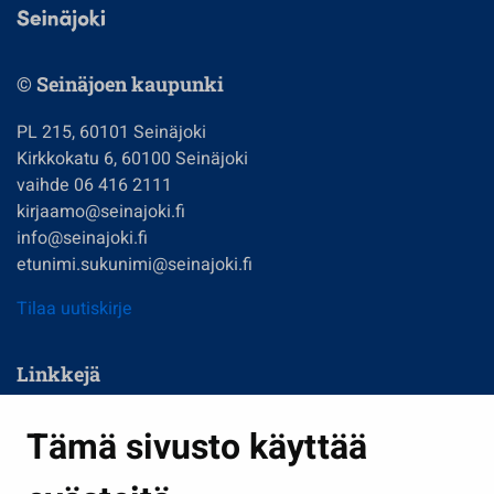
© Seinäjoen kaupunki
PL 215, 60101 Seinäjoki
Kirkkokatu 6, 60100 Seinäjoki
vaihde 06 416 2111
kirjaamo@seinajoki.fi
info@seinajoki.fi
etunimi.sukunimi@seinajoki.fi
Tilaa uutiskirje
Linkkejä
Asuminen ja ympäristö
Tämä sivusto käyttää
Kasvatus ja opetus