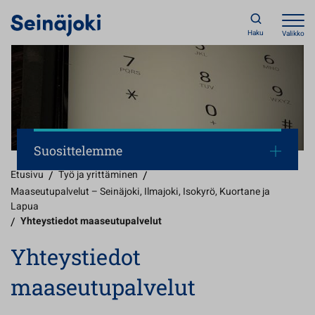
Haku
Valikko
Suosittelemme
Etusivu
/
Työ ja yrittäminen
/
Maaseutupalvelut – Seinäjoki, Ilmajoki, Isokyrö, Kuortane ja
Lapua
/
Yhteystiedot maaseutupalvelut
Yhteystiedot
maaseutupalvelut