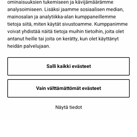
Osallistu ja asioi
ominaisuuksien tukemiseen ja kävijämäärämme
analysoimiseen. Lisäksi jaamme sosiaalisen median,
Näytä omat evästeasetukseni
mainosalan ja analytiikka-alan kumppaneillemme
tietoja siitä, miten käytät sivustoamme. Kumppanimme
Seuraa meitä
voivat yhdistää näitä tietoja muihin tietoihin, joita olet
antanut heille tai joita on kerätty, kun olet käyttänyt
heidän palvelujaan.
Salli kaikki evästeet
Vain välttämättömät evästeet
Näytä tiedot
Saavutettavuusseloste
| © Seinäjoki 2026