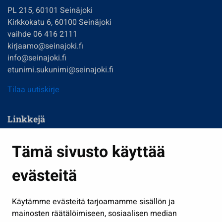
PL 215, 60101 Seinäjoki
Kirkkokatu 6, 60100 Seinäjoki
vaihde 06 416 2111
kirjaamo@seinajoki.fi
info@seinajoki.fi
etunimi.sukunimi@seinajoki.fi
Tilaa uutiskirje
Linkkejä
Asuminen ja ympäristö
Tämä sivusto käyttää
Kasvatus ja opetus
evästeitä
Kulttuuri ja liikunta
Hallinto
Käytämme evästeitä tarjoamamme sisällön ja
Työ ja yrittäminen
mainosten räätälöimiseen, sosiaalisen median