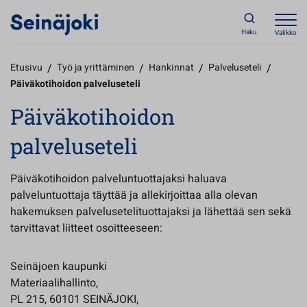
Haku
Valikko
Etusivu
/
Työ ja yrittäminen
/
Hankinnat
/
Palveluseteli
/
Päiväkotihoidon palveluseteli
Päiväkotihoidon
palveluseteli
Päiväkotihoidon palveluntuottajaksi haluava
palveluntuottaja täyttää ja allekirjoittaa alla olevan
hakemuksen palvelusetelituottajaksi ja lähettää sen sekä
tarvittavat liitteet osoitteeseen:
Seinäjoen kaupunki
Materiaalihallinto,
PL 215, 60101 SEINÄJOKI,