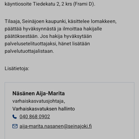
käyntiosoite Tiedekatu 2, 2 krs (Frami D).
Tilaaja, Seinäjoen kaupunki, käsittelee lomakkeen,
päättää hyväksynnästä ja ilmoittaa hakijalle
päätöksestään. Jos hakija hyväksytään
palvelusetelituottajaksi, hänet lisätään
palvelutuottajalistaan.
Lisätietoja:
Näsänen Aija-Marita
varhaiskasvatusjohtaja
,
Varhaiskasvatuksen hallinto
040 868 0902
aija-marita.nasanen@seinajoki.fi