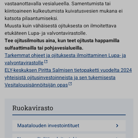
vastaanottavalla vesialueella. Samentumista tai
kiintoaineen kulkeutumista kuivatusvesien mukana ei
katsota pilaantumiseksi.
Muusta kuin vähäisestä ojituksesta on ilmoitettava
etukäteen Lupa- ja valvontavirastolle.
Tee ojitusilmoitus aina, kun teet ojitusta happamilla
sulfaattimailla tai pohjavesialueilla.
Tarkemmat ohjeet ja ojituksesta ilmoittaminen Lupa- ja
valvontavirastolle
ELY-keskuksen Piritta Salmisen tietopaketti vuodelta 2024
yhteisistä ojitusinvestoinneista ja sen tukemisesta
Vesitalousisännöitsijän opas
Ruokavirasto
Maatalouden investointituet