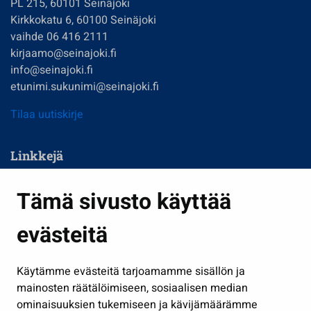
PL 215, 60101 Seinäjoki
Kirkkokatu 6, 60100 Seinäjoki
vaihde 06 416 2111
kirjaamo@seinajoki.fi
info@seinajoki.fi
etunimi.sukunimi@seinajoki.fi
Tilaa uutiskirje
Linkkejä
Asuminen ja ympäristö
Tämä sivusto käyttää
Kasvatus ja opetus
evästeitä
Kulttuuri ja liikunta
Hallinto
Käytämme evästeitä tarjoamamme sisällön ja
Työ ja yrittäminen
mainosten räätälöimiseen, sosiaalisen median
Osallistu ja asioi
ominaisuuksien tukemiseen ja kävijämäärämme