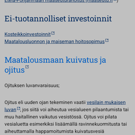
Etelä-Pohjanmaan maaseuturahoitus (maaseutu.fi
)
Ei-tuotannolliset investoinnit
Kosteikkoinvestoinnit
Maatalousluonnon ja maiseman hoitosopimus
Maatalousmaan kuivatus ja
ojitus
Ojituksen luvanvaraisuus;
Ojitus eli uuden ojan tekeminen vaatii
vesilain mukaisen
luvan
, jos siitä voi aiheutua vesialueen pilaantumista tai
muu haitallinen vaikutus vesistössä. Ojitus voi pilata
vesialuetta esimerkiksi lisäämällä ravinnekuormitusta tai
aiheuttamalla happamoitumista kuivatusvesiä