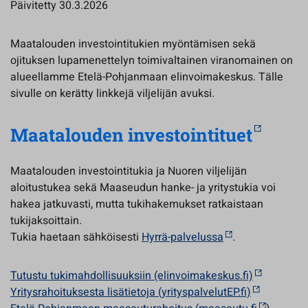
Päivitetty 30.3.2026
Maatalouden investointitukien myöntämisen sekä
ojituksen lupamenettelyn toimivaltainen viranomainen on
alueellamme Etelä-Pohjanmaan elinvoimakeskus. Tälle
sivulle on kerätty linkkejä viljelijän avuksi.
Maatalouden investointituet
Maatalouden investointitukia ja Nuoren viljelijän
aloitustukea sekä Maaseudun hanke- ja yritystukia voi
hakea jatkuvasti, mutta tukihakemukset ratkaistaan
tukijaksoittain.
Tukia haetaan sähköisesti
Hyrrä-palvelussa
.
Tutustu tukimahdollisuuksiin (elinvoimakeskus.fi)
Yritysrahoituksesta lisätietoja (yrityspalvelutEP.fi)