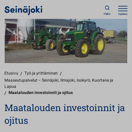
Haku
Valikko
Etusivu
/
Työ ja yrittäminen
/
Maaseutupalvelut – Seinäjoki, Ilmajoki, Isokyrö, Kuortane ja
Lapua
/
Maatalouden investoinnit ja ojitus
Maatalouden investoinnit ja
ojitus