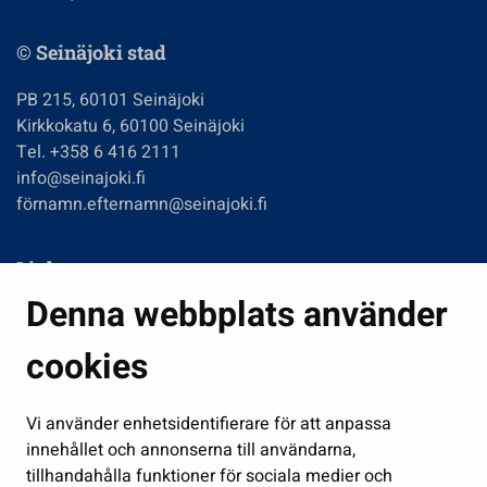
© Seinäjoki stad
PB 215, 60101 Seinäjoki
Kirkkokatu 6, 60100 Seinäjoki
Tel. +358 6 416 2111
info@seinajoki.fi
förnamn.efternamn@seinajoki.fi
Links
Denna webbplats använder
Boende och miljö
Fostran och utbildning
cookies
Kultur och idrott
Vi använder enhetsidentifierare för att anpassa
Förvaltning
innehållet och annonserna till användarna,
Jobb och företagsamhet
tillhandahålla funktioner för sociala medier och