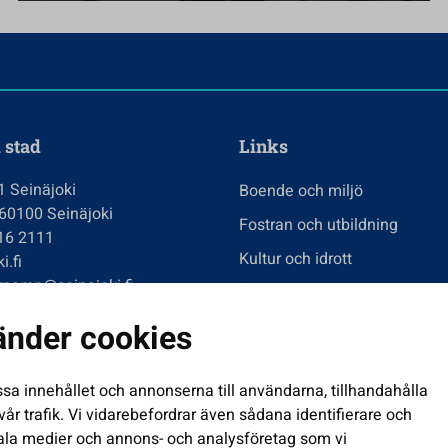
 stad
Links
1 Seinäjoki
Boende och miljö
 60100 Seinäjoki
Fostran och utbildning
416 2111
Kultur och idrott
i.fi
rnamn@seinajoki.fi
Förvaltning
Jobb och företagsamhet
änder cookies
Delta och sköt ärenden
ssa innehållet och annonserna till användarna, tillhandahålla
Show my cookie settings
år trafik. Vi vidarebefordrar även sådana identifierare och
ciala medier och annons- och analysföretag som vi