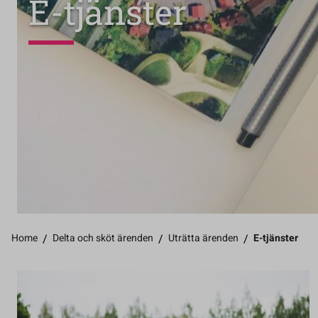
E-tjänster
Home
/
Delta och sköt ärenden
/
Uträtta ärenden
/
E-tjänster