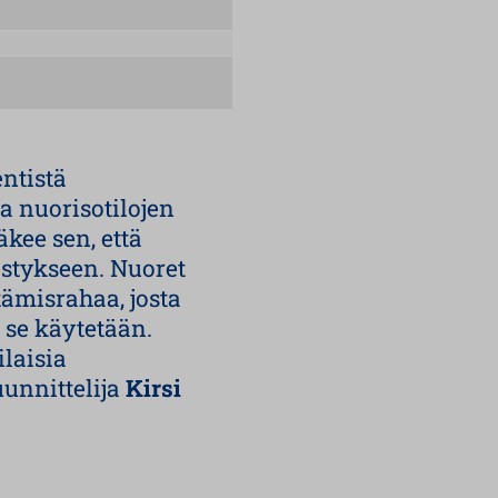
entistä
a nuorisotilojen
kee sen, että
estykseen. Nuoret
ttämisrahaa, josta
 se käytetään.
ilaisia
uunnittelija
Kirsi