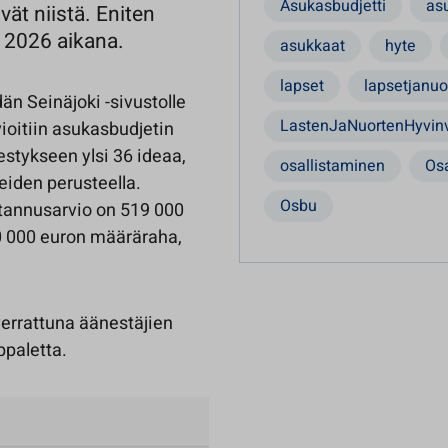
Asukasbudjetti
as
ät niistä. Eniten
 2026 aikana.
asukkaat
hyte
lapset
lapsetjanuo
än Seinäjoki -sivustolle
LastenJaNuortenHyvinv
vioitiin asukasbudjetin
nestykseen ylsi 36 ideaa,
osallistaminen
Osa
eiden perusteella.
Osbu
annusarvio on 519 000
0 000 euron määräraha,
verrattuna äänestäjien
paletta.