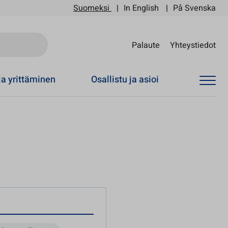
Suomeksi
In English
På Svenska
Sii
Palaute
Yhteystiedot
ja yrittäminen
Osallistu ja asioi
t