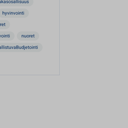
ukasosallisuus
hyvinvointi
ret
ointi
nuoret
llistuvaBudjetointi