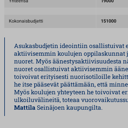
Yhteensä
19000
Kokonaisbudjetti
151000
Asukasbudjetin ideointiin osallistuivat 
aktiivisemmin koulujen oppilaskunnat j
nuoret. Myös äänestysaktiivisuudesta nä
nuoret osallistuivat aktiivisemmin ään
toivoivat erityisesti nuorisotiloille kehi
he itse pääsevät päättämään, että minne
Myös koulujen yhteyteen he toivoivat er
ulkoiluvälineitä, toteaa vuorovaikutuss
Mattila
Seinäjoen kaupungilta.