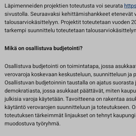
Läpimenneiden projektien toteutusta voi seurata
https
sivustolla. Seuraavaksi kehittämishankkeet etenevät
talousarviokäsittelyyn. Projektit toteutetaan vuoden 
tarkempi suunnittelu toteutetaan talousarviokäsittelyn
Mikä on osallistuva budjetointi?
Osallistuva budjetointi on toimintatapa, jossa asukka
verovaroja koskevaan keskusteluun, suunnitteluun ja
Osallistuvan budjetoinnin taustalla on ajatus suorasta 
demokratiasta, jossa asukkaat päättävät, miten kaupu
julkisia varoja käytetään. Tavoitteena on rakentaa asu
käytäntö verovarojen suunnitteluun ja toteutukseen. O
toteutuksen tärkeimmät linjaukset on tehnyt kaupungin
muodostuva työryhmä.