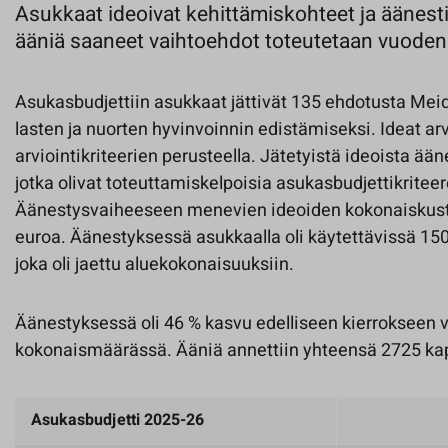
Asukkaat ideoivat kehittämiskohteet ja äänestiv
ääniä saaneet vaihtoehdot toteutetaan vuoden
Asukasbudjettiin asukkaat jättivät 135 ehdotusta Meid
lasten ja nuorten hyvinvoinnin edistämiseksi. Ideat ar
arviointikriteerien perusteella. Jätetyistä ideoista ää
jotka olivat toteuttamiskelpoisia asukasbudjettikriteer
Äänestysvaiheeseen menevien ideoiden kokonaiskust
euroa. Äänestyksessä asukkaalla oli käytettävissä 15
joka oli jaettu aluekokonaisuuksiin.
Äänestyksessä oli 46 % kasvu edelliseen kierrokseen 
kokonaismäärässä. Ääniä annettiin yhteensä 2725 kap
Asukasbudjetti 2025-26