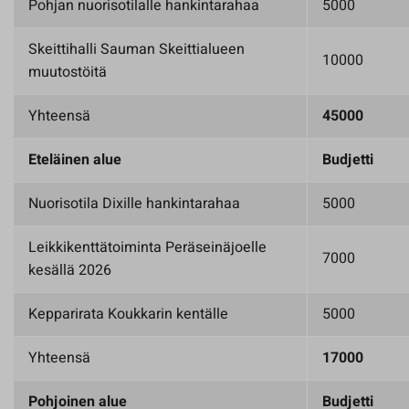
Pohjan nuorisotilalle hankintarahaa
5000
Skeittihalli Sauman Skeittialueen
10000
muutostöitä
Yhteensä
45000
Eteläinen alue
Budjetti
Nuorisotila Dixille hankintarahaa
5000
Leikkikenttätoiminta Peräseinäjoelle
7000
kesällä 2026
Kepparirata Koukkarin kentälle
5000
Yhteensä
17000
Pohjoinen alue
Budjetti