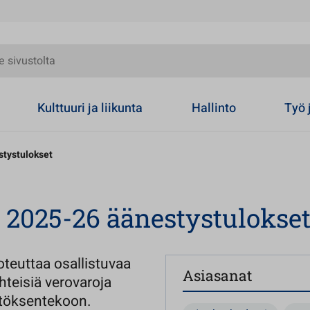
olta
Kulttuuri ja liikunta
Hallinto
Työ 
stystulokset
 2025-26 äänestystulokse
teuttaa osallistuvaa
Asiasanat
hteisiä verovaroja
ätöksentekoon.