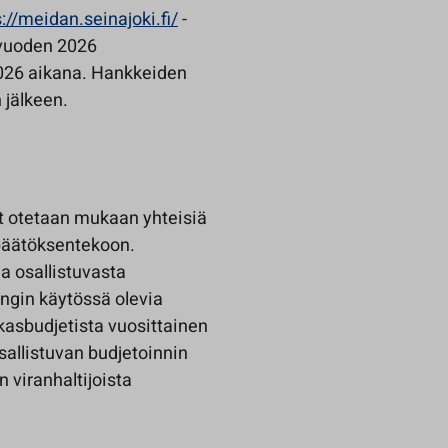
://meidan.seinajoki.fi/
-
 vuoden 2026
2026 aikana. Hankkeiden
 jälkeen.
at otetaan mukaan yhteisiä
 päätöksentekoon.
ja osallistuvasta
ngin käytössä olevia
kasbudjetista vuosittainen
sallistuvan budjetoinnin
 viranhaltijoista