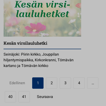
Kesän virsilauluhetki
Seinäjoki: Piirin kirkko, Jouppilan
hiljentymispaikka, Kirkonkranni, Törnävän
kartano ja Törnävän kirkko
Edellinen
1
2
3
4
…
40
41
Seuraava