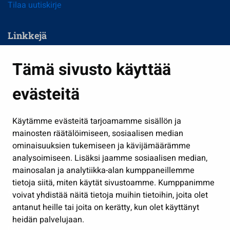
Tilaa uutiskirje
Linkkejä
Asuminen ja ympäristö
Tämä sivusto käyttää
Kasvatus ja opetus
evästeitä
Kulttuuri ja liikunta
Hallinto
Käytämme evästeitä tarjoamamme sisällön ja
Työ ja yrittäminen
mainosten räätälöimiseen, sosiaalisen median
Osallistu ja asioi
ominaisuuksien tukemiseen ja kävijämäärämme
analysoimiseen. Lisäksi jaamme sosiaalisen median,
Näytä omat evästeasetukseni
mainosalan ja analytiikka-alan kumppaneillemme
tietoja siitä, miten käytät sivustoamme. Kumppanimme
Seuraa meitä
voivat yhdistää näitä tietoja muihin tietoihin, joita olet
antanut heille tai joita on kerätty, kun olet käyttänyt
heidän palvelujaan.