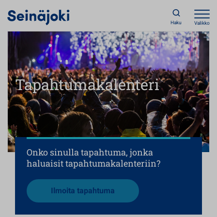
Haku
Valikko
Tapahtumakalenteri
Onko sinulla tapahtuma, jonka
haluaisit tapahtumakalenteriin?
Avautuu uuteen välilehteen
Ilmoita tapahtuma