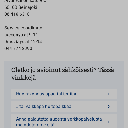
Alvar Aallon katu 9 C
60100 Seinäjoki
06 416 6318
Service coordinator
tuesdays at 9-11
thursdays at 12-14
044 774 8293
Oletko jo asioinut sähköisesti? Tässä
vinkkejä
Hae rakennuslupaa tai tonttia
.. tai vaikkapa hoitopaikkaa
Anna palautetta uudesta verkkopalvelusta -
me odotamme sitä!