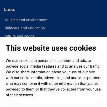
Links
Housing and environment
Childcare and education
Culture and sports
Administration
This website uses cookies
Jobs and enterprise
Public services and participation
We use cookies to personalise content and ads, to
provide social media features and to analyse our traffic.
Show my cookie settings
We also share information about your use of our site
with our social media, advertising and analytics partners
Follow us
who may combine it with other information that you’ve
provided to them or that they’ve collected from your use
of their services.