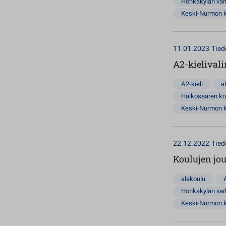
Honkakylän va
Keski-Nurmon 
11.01.2023
Tied
A2-kielivali
A2-kieli
a
Halkosaaren ko
Keski-Nurmon 
22.12.2022
Tied
Koulujen jo
alakoulu
Honkakylän va
Keski-Nurmon 