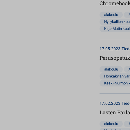
Chromebooki
alakoulu
Hyllykallion kou
Kirja-Matin kou
17.05.2023
Tied
Perusopetuks
alakoulu
Honkakylän va
Keski-Nurmon 
17.02.2023
Tied
Lasten Parl
alakoulu