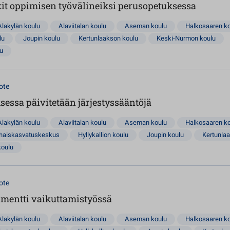
t oppimisen työvälineiksi perusopetuksessa
Alakylän koulu
Alaviitalan koulu
Aseman koulu
Halkosaaren k
lu
Joupin koulu
Kertunlaakson koulu
Keski-Nurmon koulu
lu
ote
essa päivitetään järjestyssääntöjä
Alakylän koulu
Alaviitalan koulu
Aseman koulu
Halkosaaren k
rhaiskasvatuskeskus
Hyllykallion koulu
Joupin koulu
Kertunla
koulu
ote
amentti vaikuttamistyössä
Alakylän koulu
Alaviitalan koulu
Aseman koulu
Halkosaaren k