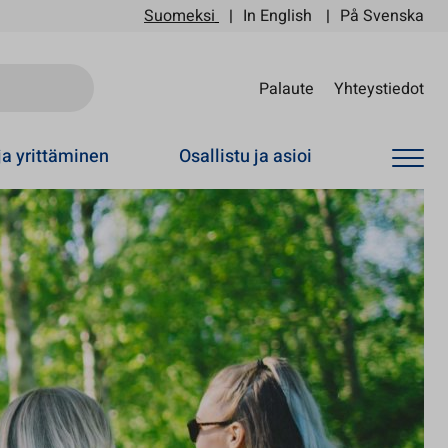
Suomeksi
In English
På Svenska
Sii
Palaute
Yhteystiedot
ja yrittäminen
Osallistu ja asioi