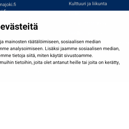
Kulttuuri ja liikunta
ajoki.fi
i.fi
Hallinto
imi@seinajoki.fi
evästeitä
Työ ja yrittäminen
je
Osallistu ja asioi
a mainosten räätälöimiseen, sosiaalisen median
Näytä omat evästeasetuksen
mme analysoimiseen. Lisäksi jaamme sosiaalisen median,
mme tietoja siitä, miten käytät sivustoamme.
in tietoihin, joita olet antanut heille tai joita on kerätty,
Saavutettavuusseloste
| © Seinäjoki 2026