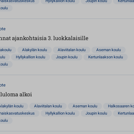
rhaiskasvatuskeskus
Hyllykallion koulu
Joupin koulu
Kertunla
koulu
ote
nnat ajankohtaisia 3. luokkalaisille
lakoulu
Alakylän koulu
Alaviitalan koulu
Aseman koulu
ulu
Hyllykallion koulu
Joupin koulu
Kertunlaakson koulu
koulu
ote
ululoma alkoi
Alakylän koulu
Alaviitalan koulu
Aseman koulu
Halkosaaren k
rhaiskasvatuskeskus
Hyllykallion koulu
Joupin koulu
Kertunla
koulu