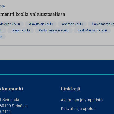
ote
mentti koolla valtuustosalissa
Alakylän koulu
Alaviitalan koulu
Aseman koulu
Halkosaaren k
lu
Joupin koulu
Kertunlaakson koulu
Keski-Nurmon koulu
lu
n kaupunki
Linkkejä
1 Seinäjoki
Asuminen ja ympäristö
 60100 Seinäjoki
Kasvatus ja opetus
6 2111