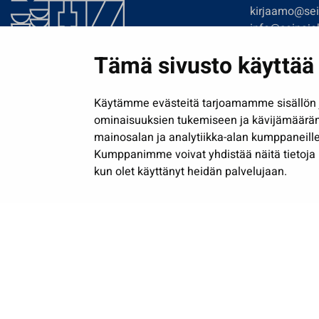
kirjaamo@sein
info@seinajok
etunimi.sukun
Tämä sivusto käyttää 
Tilaa uutiskir
Käytämme evästeitä tarjoamamme sisällön j
ominaisuuksien tukemiseen ja kävijämäärä
mainosalan ja analytiikka-alan kumppaneille
Kumppanimme voivat yhdistää näitä tietoja muih
kun olet käyttänyt heidän palvelujaan.