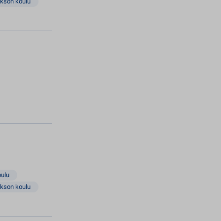
akson koulu
oulu
akson koulu