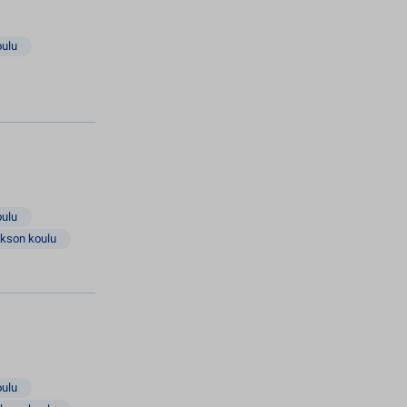
oulu
oulu
akson koulu
oulu