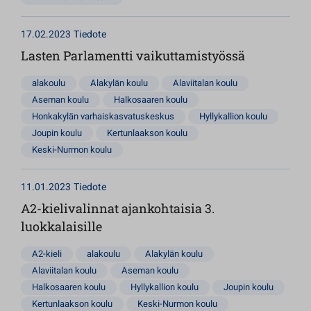
17.02.2023
Tiedote
Lasten Parlamentti vaikuttamistyössä
alakoulu
Alakylän koulu
Alaviitalan koulu
Aseman koulu
Halkosaaren koulu
Honkakylän varhaiskasvatuskeskus
Hyllykallion koulu
Joupin koulu
Kertunlaakson koulu
Keski-Nurmon koulu
11.01.2023
Tiedote
A2-kielivalinnat ajankohtaisia 3.
luokkalaisille
A2-kieli
alakoulu
Alakylän koulu
Alaviitalan koulu
Aseman koulu
Halkosaaren koulu
Hyllykallion koulu
Joupin koulu
Kertunlaakson koulu
Keski-Nurmon koulu