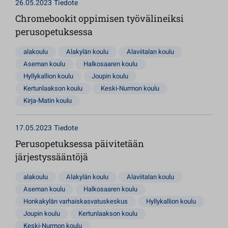
26.05.2023
Tiedote
Chromebookit oppimisen työvälineiksi
perusopetuksessa
alakoulu
Alakylän koulu
Alaviitalan koulu
Aseman koulu
Halkosaaren koulu
Hyllykallion koulu
Joupin koulu
Kertunlaakson koulu
Keski-Nurmon koulu
Kirja-Matin koulu
17.05.2023
Tiedote
Perusopetuksessa päivitetään
järjestyssääntöjä
alakoulu
Alakylän koulu
Alaviitalan koulu
Aseman koulu
Halkosaaren koulu
Honkakylän varhaiskasvatuskeskus
Hyllykallion koulu
Joupin koulu
Kertunlaakson koulu
Keski-Nurmon koulu