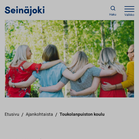
Haku
Valikko
Etusivu
/
Ajankohtaista
/
Toukolanpuiston koulu