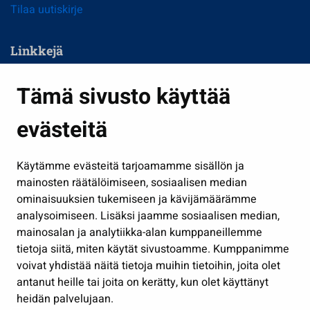
Tilaa uutiskirje
Linkkejä
Asuminen ja ympäristö
Tämä sivusto käyttää
Kasvatus ja opetus
evästeitä
Kulttuuri ja liikunta
Hallinto
Käytämme evästeitä tarjoamamme sisällön ja
Työ ja yrittäminen
mainosten räätälöimiseen, sosiaalisen median
Osallistu ja asioi
ominaisuuksien tukemiseen ja kävijämäärämme
analysoimiseen. Lisäksi jaamme sosiaalisen median,
Näytä omat evästeasetukseni
mainosalan ja analytiikka-alan kumppaneillemme
tietoja siitä, miten käytät sivustoamme. Kumppanimme
Seuraa meitä
voivat yhdistää näitä tietoja muihin tietoihin, joita olet
antanut heille tai joita on kerätty, kun olet käyttänyt
heidän palvelujaan.