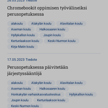
26.05.2023
Tiedote
Chromebookit oppimisen työvälineiksi
perusopetuksessa
alakoulu
Alakylän koulu
Alaviitalan koulu
Aseman koulu
Halkosaaren koulu
Hyllykallion koulu
Joupin koulu
Kertunlaakson koulu
Keski-Nurmon koulu
Kirja-Matin koulu
17.05.2023
Tiedote
Perusopetuksessa päivitetään
järjestyssääntöjä
alakoulu
Alakylän koulu
Alaviitalan koulu
Aseman koulu
Halkosaaren koulu
Honkakylän varhaiskasvatuskeskus
Hyllykallion koulu
Joupin koulu
Kertunlaakson koulu
Keski-Nurmon koulu