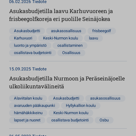
06.02.2026
Tiedote
Asukasbudjetilla laavu Karhuvuoreen ja
frisbeegolfkoreja eri puolille Seinäjokea
Asukasbudjetti
asukasosallisuus
frisbeegolf
Karhuvuori
Keski-Nurmon koulu
laavu
luonto ja ympäristö
osallistaminen
osallistava budjetointi
Osallisuus
15.09.2025
Tiedote
Asukasbudjetilla Nurmoon ja Peräseinäjoelle
ulkoliikuntavälineitä
Alaviitalan koulu
Asukasbudjetti
asukasosallisuus
avaruuden pääkaupunki
Hyllykallion koulu
hämähäkkikeinu
Keski-Nurmon koulu
lapset ja nuoret
osallistava budjetointi
Osbu