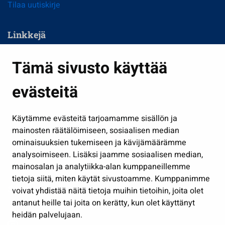
Tilaa uutiskirje
Linkkejä
Asuminen ja ympäristö
Tämä sivusto käyttää
Kasvatus ja opetus
evästeitä
Kulttuuri ja liikunta
Hallinto
Käytämme evästeitä tarjoamamme sisällön ja
Työ ja yrittäminen
mainosten räätälöimiseen, sosiaalisen median
Osallistu ja asioi
ominaisuuksien tukemiseen ja kävijämäärämme
analysoimiseen. Lisäksi jaamme sosiaalisen median,
Näytä omat evästeasetukseni
mainosalan ja analytiikka-alan kumppaneillemme
tietoja siitä, miten käytät sivustoamme. Kumppanimme
Seuraa meitä
voivat yhdistää näitä tietoja muihin tietoihin, joita olet
antanut heille tai joita on kerätty, kun olet käyttänyt
heidän palvelujaan.