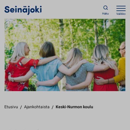
Haku
Valikko
Etusivu
/
Ajankohtaista
/
Keski-Nurmon koulu