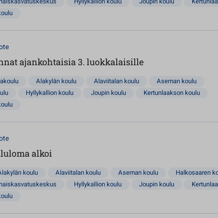
rhaiskasvatuskeskus
Hyllykallion koulu
Joupin koulu
Kertunla
koulu
ote
nnat ajankohtaisia 3. luokkalaisille
lakoulu
Alakylän koulu
Alaviitalan koulu
Aseman koulu
ulu
Hyllykallion koulu
Joupin koulu
Kertunlaakson koulu
koulu
ote
ululoma alkoi
Alakylän koulu
Alaviitalan koulu
Aseman koulu
Halkosaaren k
rhaiskasvatuskeskus
Hyllykallion koulu
Joupin koulu
Kertunla
koulu