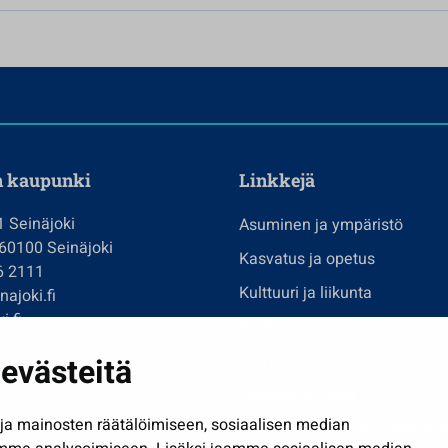
n kaupunki
Linkkejä
1 Seinäjoki
Asuminen ja ympäristö
 60100 Seinäjoki
Kasvatus ja opetus
6 2111
Kulttuuri ja liikunta
ajoki.fi
i.fi
Hallinto
imi@seinajoki.fi
evästeitä
Työ ja yrittäminen
je
Osallistu ja asioi
a mainosten räätälöimiseen, sosiaalisen median
Näytä omat evästeasetuksen