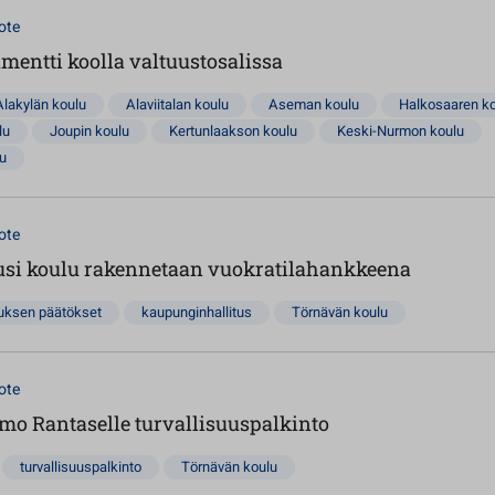
ote
mentti koolla valtuustosalissa
Alakylän koulu
Alaviitalan koulu
Aseman koulu
Halkosaaren k
lu
Joupin koulu
Kertunlaakson koulu
Keski-Nurmon koulu
lu
ote
si koulu rakennetaan vuokratilahankkeena
tuksen päätökset
kaupunginhallitus
Törnävän koulu
ote
mo Rantaselle turvallisuuspalkinto
turvallisuuspalkinto
Törnävän koulu