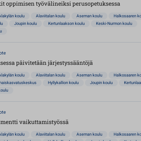
t oppimisen työvälineiksi perusopetuksessa
Alakylän koulu
Alaviitalan koulu
Aseman koulu
Halkosaaren k
lu
Joupin koulu
Kertunlaakson koulu
Keski-Nurmon koulu
lu
ote
essa päivitetään järjestyssääntöjä
Alakylän koulu
Alaviitalan koulu
Aseman koulu
Halkosaaren k
rhaiskasvatuskeskus
Hyllykallion koulu
Joupin koulu
Kertunla
koulu
ote
amentti vaikuttamistyössä
Alakylän koulu
Alaviitalan koulu
Aseman koulu
Halkosaaren k