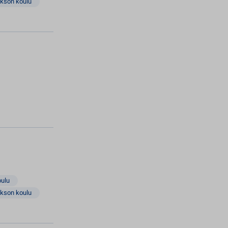
akson koulu
oulu
akson koulu