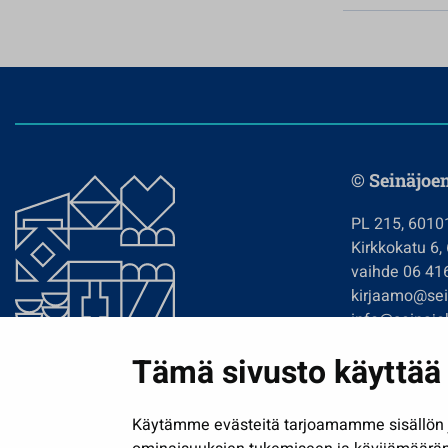
© Seinäjoe
PL 215, 6010
Kirkkokatu 6,
vaihde 06 41
kirjaamo@sein
info@seinajok
etunimi.sukun
Tämä sivusto käyttää 
Tilaa uutiskir
Käytämme evästeitä tarjoamamme sisällön j