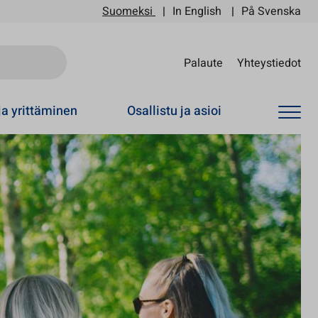
Suomeksi
In English
På Svenska
Sii
Palaute
Yhteystiedot
ja yrittäminen
Osallistu ja asioi