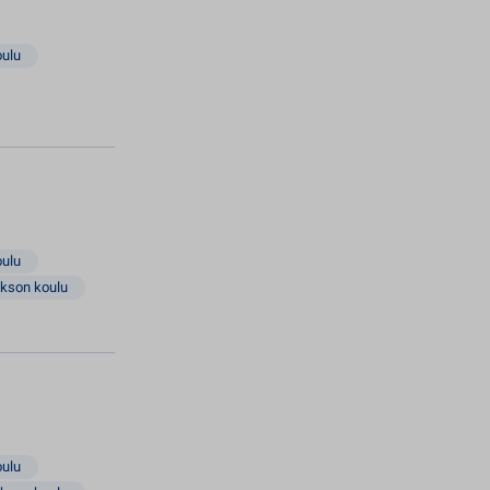
oulu
oulu
akson koulu
oulu