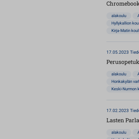
Chromebooki
alakoulu
Hyllykallion kou
Kirja-Matin kou
17.05.2023
Tied
Perusopetuks
alakoulu
Honkakylän va
Keski-Nurmon 
17.02.2023
Tied
Lasten Parl
alakoulu