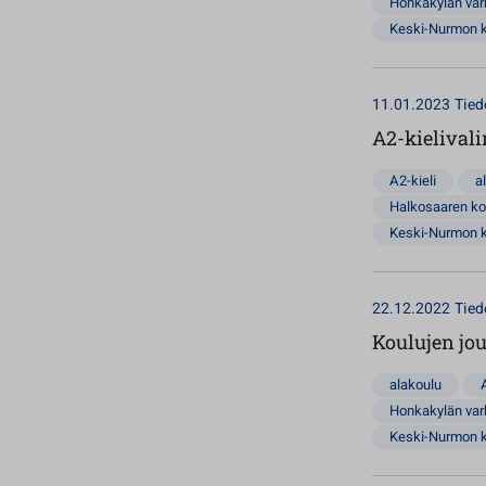
Honkakylän va
Keski-Nurmon 
11.01.2023
Tied
A2-kielivali
A2-kieli
a
Halkosaaren ko
Keski-Nurmon 
22.12.2022
Tied
Koulujen jo
alakoulu
Honkakylän va
Keski-Nurmon 