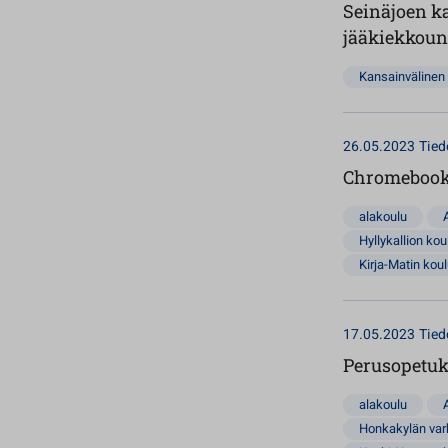
Seinäjoen k
jääkiekkou
Kansainvälinen 
26.05.2023
Tied
Chromebooki
alakoulu
Hyllykallion kou
Kirja-Matin kou
17.05.2023
Tied
Perusopetuks
alakoulu
Honkakylän va