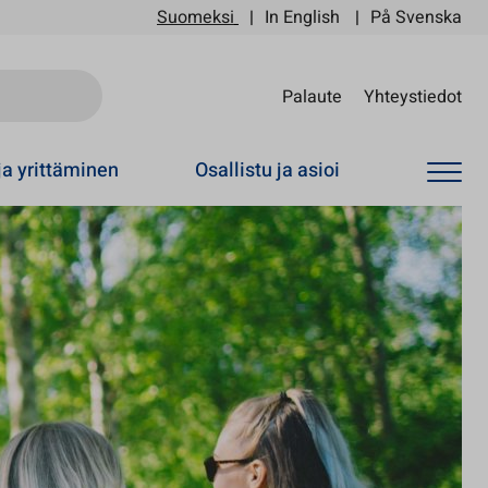
Suomeksi
In English
På Svenska
Sii
Palaute
Yhteystiedot
ja yrittäminen
Osallistu ja asioi