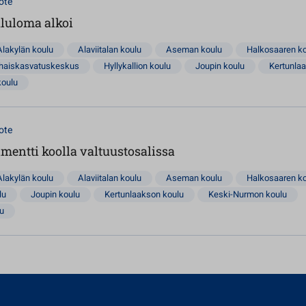
ote
ululoma alkoi
Alakylän koulu
Alaviitalan koulu
Aseman koulu
Halkosaaren k
rhaiskasvatuskeskus
Hyllykallion koulu
Joupin koulu
Kertunla
koulu
ote
mentti koolla valtuustosalissa
Alakylän koulu
Alaviitalan koulu
Aseman koulu
Halkosaaren k
lu
Joupin koulu
Kertunlaakson koulu
Keski-Nurmon koulu
lu