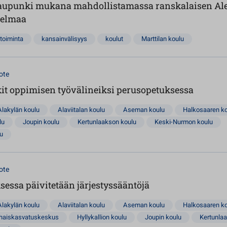
aupunki mukana mahdollistamassa ranskalaisen Al
nelmaa
toiminta
kansainvälisyys
koulut
Marttilan koulu
ote
t oppimisen työvälineiksi perusopetuksessa
Alakylän koulu
Alaviitalan koulu
Aseman koulu
Halkosaaren k
lu
Joupin koulu
Kertunlaakson koulu
Keski-Nurmon koulu
lu
ote
essa päivitetään järjestyssääntöjä
Alakylän koulu
Alaviitalan koulu
Aseman koulu
Halkosaaren k
rhaiskasvatuskeskus
Hyllykallion koulu
Joupin koulu
Kertunla