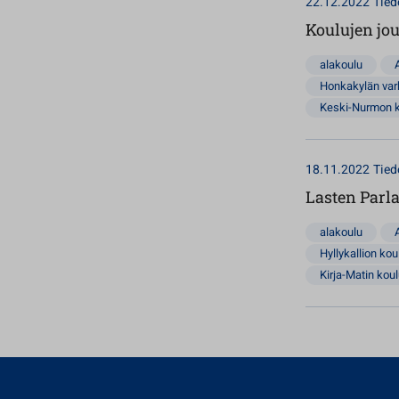
22.12.2022
Tied
Koulujen jo
alakoulu
Honkakylän va
Keski-Nurmon 
18.11.2022
Tied
Lasten Parla
alakoulu
Hyllykallion kou
Kirja-Matin kou