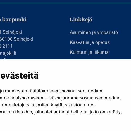
n kaupunki
Linkkejä
1 Seinäjoki
Asuminen ja ympäristö
 60100 Seinäjoki
Kasvatus ja opetus
6 2111
Kulttuuri ja liikunta
ajoki.fi
i.fi
Hallinto
imi@seinajoki.fi
evästeitä
Työ ja yrittäminen
je
Osallistu ja asioi
a mainosten räätälöimiseen, sosiaalisen median
Näytä omat evästeasetuksen
mme analysoimiseen. Lisäksi jaamme sosiaalisen median,
mme tietoja siitä, miten käytät sivustoamme.
in tietoihin, joita olet antanut heille tai joita on kerätty,
Saavutettavuusseloste
| © Seinäjoki 2026