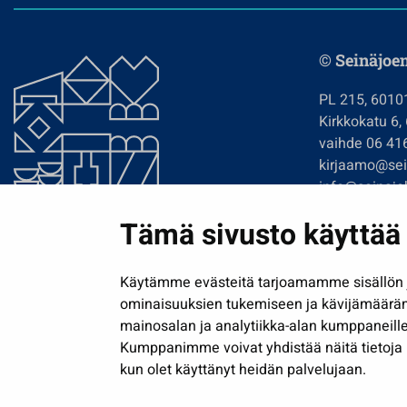
© Seinäjoe
PL 215, 6010
Kirkkokatu 6,
vaihde 06 41
kirjaamo@sein
info@seinajok
etunimi.sukun
Tämä sivusto käyttää 
Tilaa uutiskir
Käytämme evästeitä tarjoamamme sisällön j
ominaisuuksien tukemiseen ja kävijämäärä
mainosalan ja analytiikka-alan kumppaneille
Kumppanimme voivat yhdistää näitä tietoja muih
kun olet käyttänyt heidän palvelujaan.