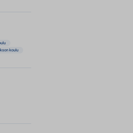
oulu
akson koulu