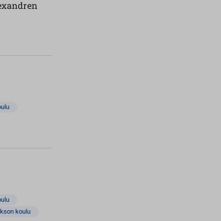
exandren
oulu
oulu
akson koulu