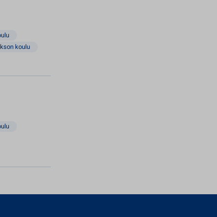
oulu
akson koulu
oulu