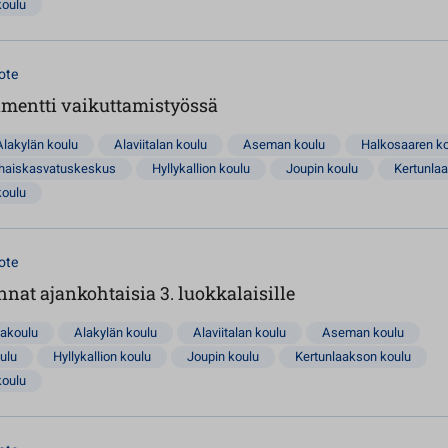
koulu
ote
amentti vaikuttamistyössä
Alakylän koulu
Alaviitalan koulu
Aseman koulu
Halkosaaren k
rhaiskasvatuskeskus
Hyllykallion koulu
Joupin koulu
Kertunla
koulu
ote
nnat ajankohtaisia 3. luokkalaisille
lakoulu
Alakylän koulu
Alaviitalan koulu
Aseman koulu
ulu
Hyllykallion koulu
Joupin koulu
Kertunlaakson koulu
koulu