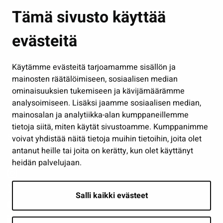
Asuminen ja ympäristö
Tämä sivusto käyttää
Kasvatus ja opetus
evästeitä
Kulttuuri ja liikunta
Hallinto
Käytämme evästeitä tarjoamamme sisällön ja
Työ ja yrittäminen
mainosten räätälöimiseen, sosiaalisen median
ominaisuuksien tukemiseen ja kävijämäärämme
Osallistu ja asioi
analysoimiseen. Lisäksi jaamme sosiaalisen median,
Näytä omat evästeasetukseni
mainosalan ja analytiikka-alan kumppaneillemme
tietoja siitä, miten käytät sivustoamme. Kumppanimme
Seuraa meitä
voivat yhdistää näitä tietoja muihin tietoihin, joita olet
antanut heille tai joita on kerätty, kun olet käyttänyt
heidän palvelujaan.
Salli kaikki evästeet