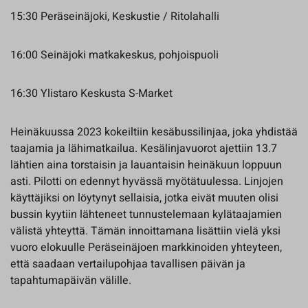
15:30 Peräseinäjoki, Keskustie / Ritolahalli
16:00 Seinäjoki matkakeskus, pohjoispuoli
16:30 Ylistaro Keskusta S-Market
Heinäkuussa 2023 kokeiltiin kesäbussilinjaa, joka yhdistää
taajamia ja lähimatkailua. Kesälinjavuorot ajettiin 13.7
lähtien aina torstaisin ja lauantaisin heinäkuun loppuun
asti. Pilotti on edennyt hyvässä myötätuulessa. Linjojen
käyttäjiksi on löytynyt sellaisia, jotka eivät muuten olisi
bussin kyytiin lähteneet tunnustelemaan kylätaajamien
välistä yhteyttä. Tämän innoittamana lisättiin vielä yksi
vuoro elokuulle Peräseinäjoen markkinoiden yhteyteen,
että saadaan vertailupohjaa tavallisen päivän ja
tapahtumapäivän välille.