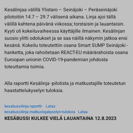
Kesälinjaa välillä Ylistaro – Seinäjoki – Peräseinäjoki
pilotoitiin 14.7 – 29.7 välisenä aikana. Linja ajoi tällä
välillä kahtena päivänä viikossa; torstaisin ja lauantaisin.
Kyyti oli kokeiluvaiheessa käyttäjille ilmainen. Kesälinjan
suosio ylitti odotukset ja se saa näillä näkymin jatkoa ensi
kesänä. Kokeilu toteutettiin osana Smart SUMP Seinäjoki -
hanketta, joka rahoitetaan REACT-EU määrärahoista osana
Euroopan unionin COVID-19-pandemian johdosta
toteuttamia toimia.
Alla raportti Kesälinja -pilotista ja matkustajille toteutetun
haastattelukyselyn tuloksia.
kesabussilinja-raportti-
Lataa
kesabussilinja-matkustajakyselyn-tuloksia
Lataa
KESÄBUSSI KULKEE VIELÄ LAUANTAINA 12.8.2023