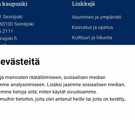
n kaupunki
Linkkejä
1 Seinäjoki
Asuminen ja ympäristö
 60100 Seinäjoki
Kasvatus ja opetus
6 2111
Kulttuuri ja liikunta
ajoki.fi
i.fi
Hallinto
imi@seinajoki.fi
Työ ja yrittäminen
evästeitä
je
Osallistu ja asioi
a mainosten räätälöimiseen, sosiaalisen median
Näytä omat evästeasetuksen
mme analysoimiseen. Lisäksi jaamme sosiaalisen median,
mme tietoja siitä, miten käytät sivustoamme.
in tietoihin, joita olet antanut heille tai joita on kerätty,
Saavutettavuusseloste
| © Seinäjoki 2026