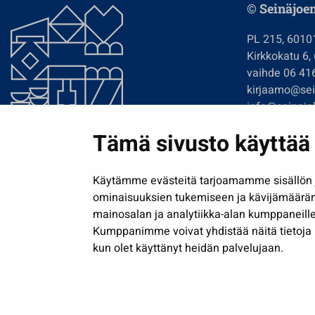
© Seinäjoe
PL 215, 6010
Kirkkokatu 6,
vaihde 06 41
kirjaamo@sein
info@seinajok
etunimi.sukun
Tämä sivusto käyttää 
Tilaa uutiskir
Käytämme evästeitä tarjoamamme sisällön j
ominaisuuksien tukemiseen ja kävijämäärä
mainosalan ja analytiikka-alan kumppaneille
Kumppanimme voivat yhdistää näitä tietoja muih
kun olet käyttänyt heidän palvelujaan.