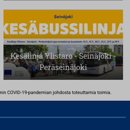
Kesälinja Ylistaro - Seinäjoki -
Peräseinäjoki
onin COVID-19-pandemian johdosta toteuttamia toimia.