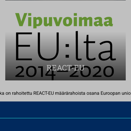
REACT-EU
joka on rahoitettu REACT-EU määrärahoista osana Euroopan uni