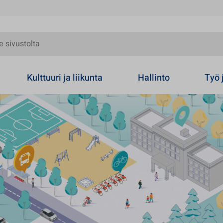
olta
Kulttuuri ja liikunta
Hallinto
Työ 