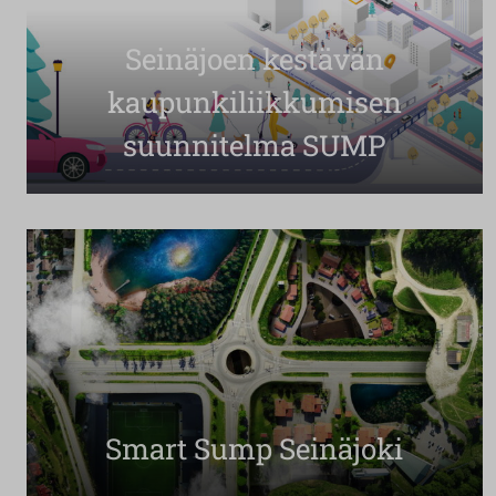
Seinäjoen kestävän
kaupunkiliikkumisen
suunnitelma SUMP
Smart Sump Seinäjoki