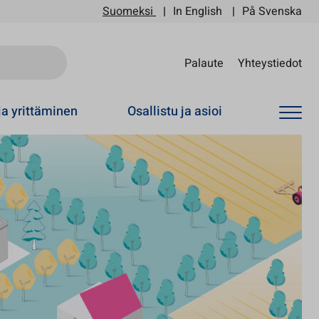
Suomeksi
In English
På Svenska
Sii
Palaute
Yhteystiedot
ja yrittäminen
Osallistu ja asioi