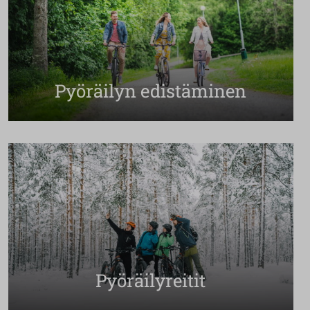
Pyöräilyn edistäminen
Pyöräilyreitit