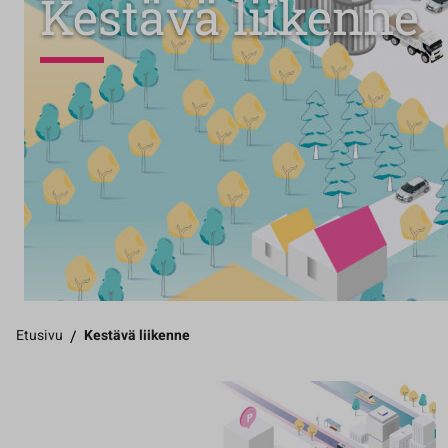
Kestävä liikenne
Etusivu
/
Kestävä liikenne