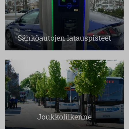
Sähköautojen latauspisteet
Joukkoliikenne