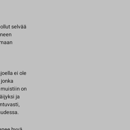
ollut selvää
ineen
tumaan
oella ei ole
 jonka
 muistiin on
äijyksi ja
ntuvasti,
kuudessa.
enee hyvä,