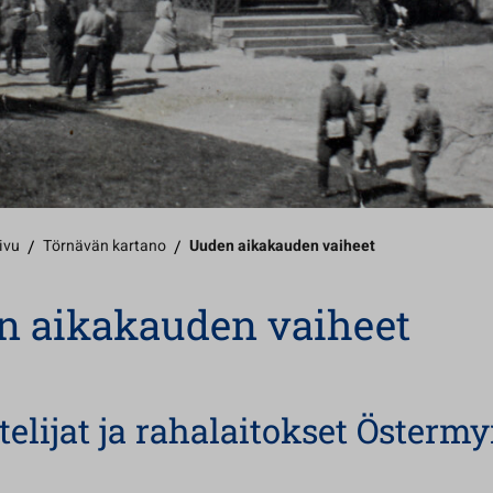
ivu
/
Törnävän kartano
/
Uuden aikakauden vaiheet
n aikakauden vaiheet
telijat ja rahalaitokset Österm