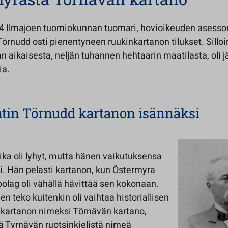
 Ilmajoen tuomiokunnan tuomari, hovioikeuden asessor
örnudd osti pienentyneen ruukinkartanon tilukset. Silloi
 aikaisesta, neljän tuhannen hehtaarin maatilasta, oli jä
ia.
tin Törnudd kartanon isännäksi
ika oli lyhyt, mutta hänen vaikutuksensa
i. Hän pelasti kartanon, kun Östermyra
olag oli vähällä hävittää sen kokonaan.
n teko kuitenkin oli vaihtaa historiallisen
kartanon nimeksi Törnävän kartano,
ä Tyrnävän ruotsinkielistä nimeä