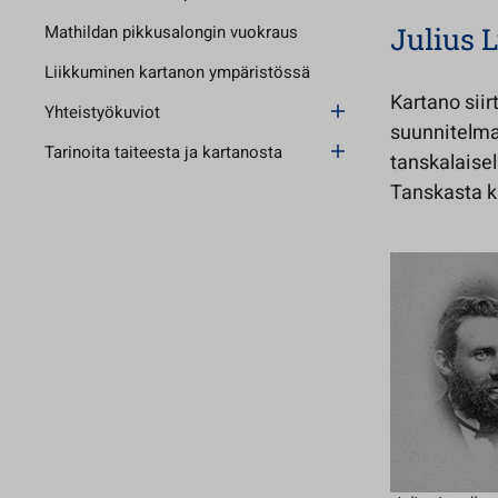
Mathildan pikkusalongin vuokraus
Julius 
Liikkuminen kartanon ympäristössä
Kartano siir
Yhteistyökuviot
suunnitelma
Tarinoita taiteesta ja kartanosta
tanskalaisel
Tanskasta ku