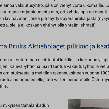
e ainoa vakuutusyhtiö, joka on vienyt voita ulkomaille. E
stumaan karjataloudesta niin, että yhtiö jopa rakennutt
n kivinavetan, jonka piti täyttyä ayershirekarjasta (nyky
tta, siellä ei koskaan ehtinyt olla yhtään lehmää).
ra Bruks Aktiebolaget pilkkoo ja kaa
tan rakentaminen osoittautui kalliiksi ja kartanon ylläpi
tojen. Kaleva -yhtiö halusi irtaantua vakuutusyhtiölle vier
n omistuksesta ja myi tilan rakennuksineen vuonna 190
uotsalaisomisteiselle, tätä varten perustetulle Östermy
ille.
si nykyisen Sahalankadun