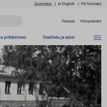
Suomeksi
In English
På Svenska
Sii
Palaute
Yhteystiedot
ja yrittäminen
Osallistu ja asioi