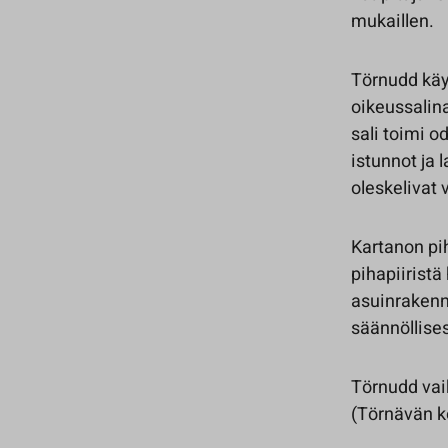
mukaillen.
Törnudd käy
oikeussalin
sali toimi 
istunnot ja
oleskelivat 
Kartanon pi
pihapiirist
asuinrakennu
säännöllises
Törnudd vai
(Törnävän k