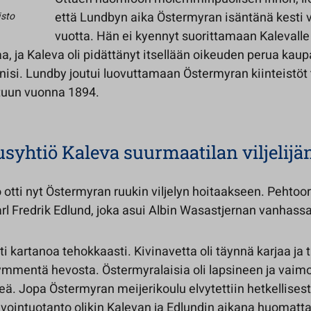
että Lundbyn aika Östermyran isäntänä kesti v
isto
vuotta. Hän ei kyennyt suorittamaan Kalevalle
, ja Kaleva oli pidättänyt itsellään oikeuden perua kaup
nisi. Lundby joutui luovuttamaan Östermyran kiinteistöt 
tuun vuonna 1894.
syhtiö Kaleva suurmaatilan viljelijä
 otti nyt Östermyran ruukin viljelyn hoitaakseen. Pehtoor
arl Fredrik Edlund, joka asui Albin Wasastjernan vanhassa
ti kartanoa tehokkaasti. Kivinavetta oli täynnä karjaa ja t
kymmentä hevosta. Östermyralaisia oli lapsineen ja vaimo
eä. Jopa Östermyran meijerikoulu elvytettiin hetkellisest
vointuotanto olikin Kalevan ja Edlundin aikana huomatt