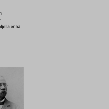
i
n
ljellä enää