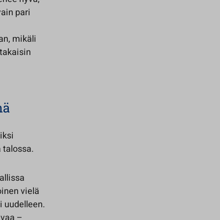
ain pari
an, mikäli
takaisin
nä
iksi
 talossa.
allissa
inen vielä
i uudelleen.
avaa –