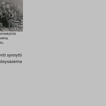
öntekijöitä
elma,
to.
nti synnytti
risteysasema