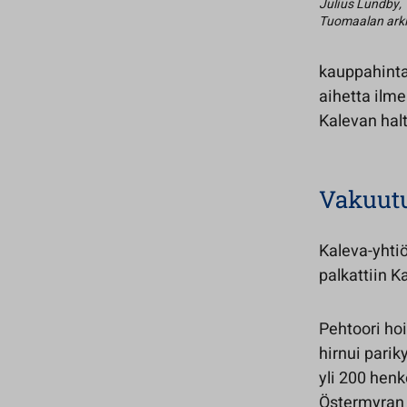
Julius Lundby,
Tuomaalan ark
kauppahintaa
aihetta ilme
Kalevan hal
Vakuutu
Kaleva-yhtiö
palkattiin K
Pehtoori hoi
hirnui pari
yli 200 henk
Östermyran 