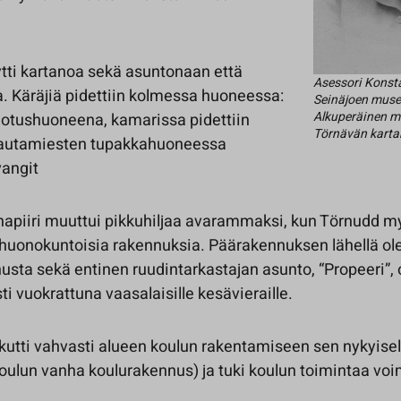
tti kartanoa sekä asuntonaan että
Asessori Konst
a. Käräjiä pidettiin kolmessa huoneessa:
Seinäjoen muse
Alkuperäinen m
odotushuoneena, kamarissa pidettiin
Törnävän karta
 lautamiesten tupakkahuoneessa
vangit
hapiiri muuttui pikkuhiljaa avarammaksi, kun Törnudd myi
ä huonokuntoisia rakennuksia. Päärakennuksen lähellä ol
sta sekä entinen ruudintarkastajan asunto, “Propeeri”, o
ti vuokrattuna vaasalaisille kesävieraille.
kutti vahvasti alueen koulun rakentamiseen sen nykyisell
oulun vanha koulurakennus) ja tuki koulun toimintaa voi