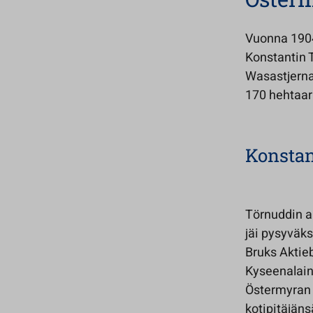
Vuonna 1904
Konstantin T
Wasastjernan
170 hehtaar
Konstan
Törnuddin a
jäi pysyväks
Bruks Aktieb
Kyseenalaine
Östermyran 
kotipitäjäns