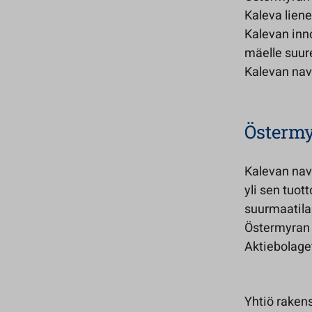
Kaleva liene
Kalevan inno
mäelle suure
Kalevan nave
Östermy
Kalevan nave
yli sen tuot
suurmaatila
Östermyran r
Aktiebolaget
Yhtiö raken