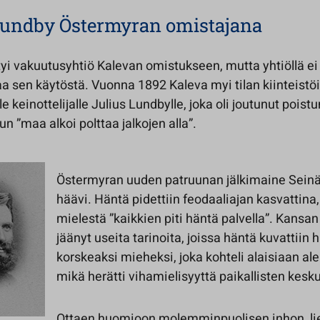
Lundby Östermyran omistajana
tyi vakuutusyhtiö Kalevan omistukseen, mutta yhtiöllä ei 
a sen käytöstä. Vuonna 1892 Kaleva myi tilan kiinteistö
le keinottelijalle Julius Lundbylle, joka oli joutunut pois
n ”maa alkoi polttaa jalkojen alla”.
Östermyran uuden patruunan jälkimaine Seinäj
häävi. Häntä pidettiin feodaaliajan kasvattina,
mielestä ”kaikkien piti häntä palvella”. Kansan
jäänyt useita tarinoita, joissa häntä kuvattiin h
korskeaksi mieheksi, joka kohteli alaisiaan ale
mikä herätti vihamielisyyttä paikallisten kes
Ottaen huomioon molemminpuolisen inhon, li