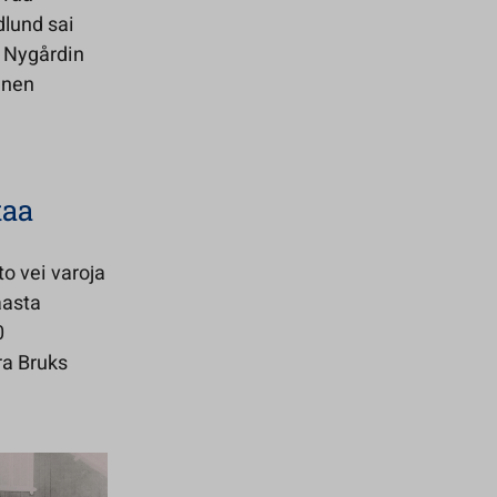
dlund sai
i Nygårdin
inen
taa
to vei varoja
aasta
0
ra Bruks