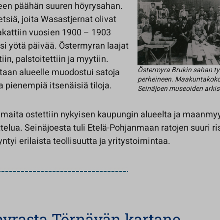
een päähän suuren höyrysahan.
siä, joita Wasastjernat olivat
hakattiin vuosien 1900 – 1903
äksi yötä päivää. Östermyran laajat
in, palstoitettiin ja myytiin.
Östermyra Brukin sahan ty
taan alueelle muodostui satoja
perheineen. Maakuntakoko
 pienempiä itsenäisiä tiloja.
Seinäjoen museoiden arkis
maita ostettiin nykyisen kaupungin alueelta ja maanmyy
telua. Seinäjoesta tuli Etelä-Pohjanmaan ratojen suuri 
yntyi erilaista teollisuutta ja yritystoimintaa.
yrasta Törnävän kartano