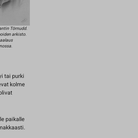
antin Törnudd.
oiden arkisto.
aalaus
nossa.
 tai purki
evat kolme
livat
e paikalle
makkaasti.