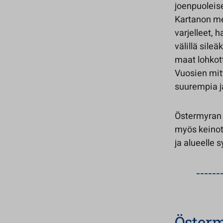
joenpuoleis
Kartanon met
varjelleet, 
välillä sile
maat lohkotti
Vuosien mit
suurempia ja
Östermyran 
myös keinot
ja alueelle s
Österm