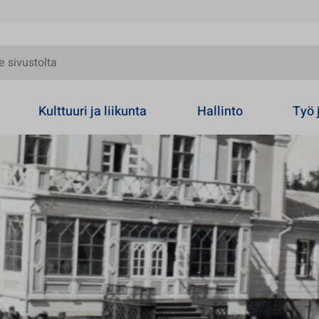
olta
Kulttuuri ja liikunta
Hallinto
Työ 