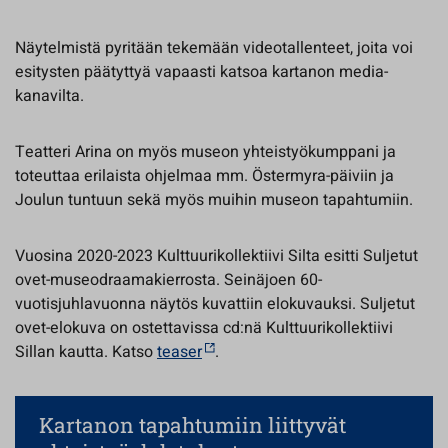
Näytelmistä pyritään tekemään videotallenteet, joita voi
esitysten päätyttyä vapaasti katsoa kartanon media-
kanavilta.
Teatteri Arina on myös museon yhteistyökumppani ja
toteuttaa erilaista ohjelmaa mm. Östermyra-päiviin ja
Joulun tuntuun sekä myös muihin museon tapahtumiin.
Vuosina 2020-2023 Kulttuurikollektiivi Silta esitti Suljetut
ovet-museodraamakierrosta. Seinäjoen 60-
vuotisjuhlavuonna näytös kuvattiin elokuvauksi. Suljetut
ovet-elokuva on ostettavissa cd:nä Kulttuurikollektiivi
Sillan kautta. Katso
teaser
.
Kartanon tapahtumiin liittyvät