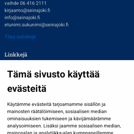
vaihde 06 416 2111
kirjaamo@seinajoki.fi
info@seinajoki.fi
etunimi.sukunimi@seinajoki.fi
Tilaa uutiskirje
Linkkejä
Asuminen ja ympäristö
Tämä sivusto käyttää
Kasvatus ja opetus
evästeitä
Kulttuuri ja liikunta
Hallinto
Käytämme evästeitä tarjoamamme sisällön ja
Työ ja yrittäminen
mainosten räätälöimiseen, sosiaalisen median
Osallistu ja asioi
ominaisuuksien tukemiseen ja kävijämäärämme
analysoimiseen. Lisäksi jaamme sosiaalisen median,
Näytä omat evästeasetukseni
mainosalan ja analytiikka-alan kumppaneillemme