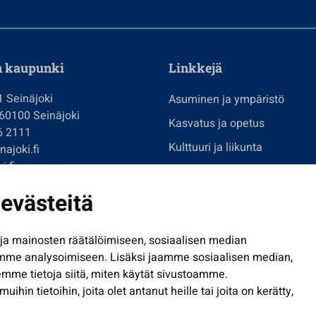
n kaupunki
Linkkejä
1 Seinäjoki
Asuminen ja ympäristö
 60100 Seinäjoki
Kasvatus ja opetus
6 2111
Kulttuuri ja liikunta
ajoki.fi
i.fi
Hallinto
imi@seinajoki.fi
Työ ja yrittäminen
evästeitä
je
Osallistu ja asioi
a mainosten räätälöimiseen, sosiaalisen median
Näytä omat evästeasetuksen
mme analysoimiseen. Lisäksi jaamme sosiaalisen median,
mme tietoja siitä, miten käytät sivustoamme.
in tietoihin, joita olet antanut heille tai joita on kerätty,
Saavutettavuusseloste
| © Seinäjoki 2026