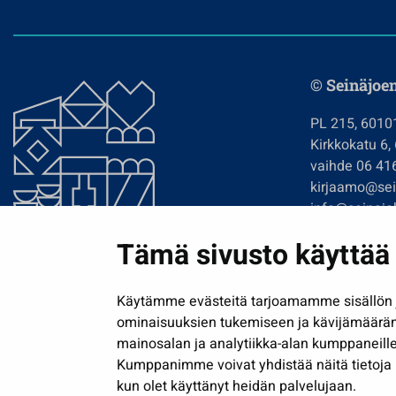
© Seinäjoe
PL 215, 6010
Kirkkokatu 6,
vaihde 06 41
kirjaamo@sein
info@seinajok
etunimi.sukun
Tämä sivusto käyttää 
Tilaa uutiskir
Käytämme evästeitä tarjoamamme sisällön j
ominaisuuksien tukemiseen ja kävijämäärä
mainosalan ja analytiikka-alan kumppaneille
Kumppanimme voivat yhdistää näitä tietoja muih
kun olet käyttänyt heidän palvelujaan.