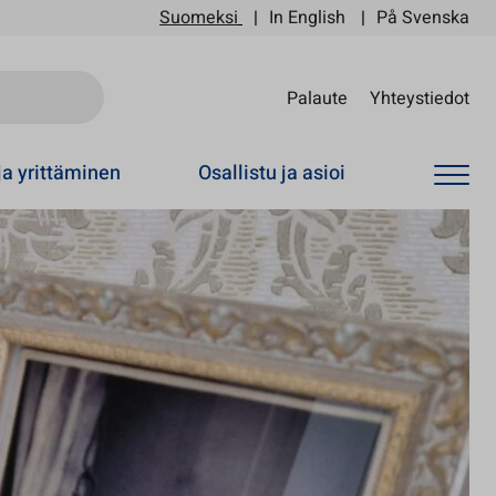
Suomeksi
In English
På Svenska
Sii
Palaute
Yhteystiedot
ja yrittäminen
Osallistu ja asioi