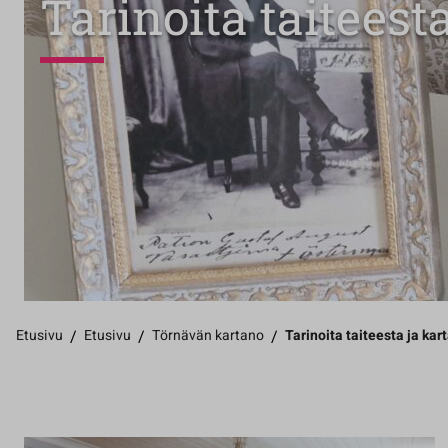
Tarinoita taiteest
Etusivu
/
Etusivu
/
Törnävän kartano
/
Tarinoita taiteesta ja kar