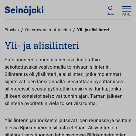
Haku
Valikko
Etusivu
/
Östermyran ruutitehdas
/
Yli- ja alisilinteri
Yli- ja alisilinteri
Satsihuoneesta ruudin ainesosat kuljetettiin
sekoitettavaksi vesivoimalla toimivaan silinteriin.
Silintereitä oli ylisilinteri ja alisilinteri, jotka molemmat
sijaitsivat joen länsirannalla. Vesirattaan pyörittämissä
silintereissä seosta pyöritettiin ensin viisi tuntia, jonka
jälkeen koneistot seisoivat tunnin ajan. Tämän jälkeen
silinteriä pyöritettiin vielä toiset viisi tuntia.
Ylisilinterin jäännökset sijaitsevat joen reunassa ja osittain
joessa Björkenheimin sillasta etelään. Alisylinteri on
sijainnut satsihuoneen läheisyydessä Björkenheimintien