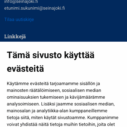
info@seinajoki.fi
etunimi.sukunimi@seinajoki.fi
Tilaa uutiskirje
Linkkejä
Asuminen ja ympäristö
Tämä sivusto käyttää
Kasvatus ja opetus
evästeitä
Kulttuuri ja liikunta
Hallinto
Käytämme evästeitä tarjoamamme sisällön ja
Työ ja yrittäminen
mainosten räätälöimiseen, sosiaalisen median
Osallistu ja asioi
ominaisuuksien tukemiseen ja kävijämäärämme
analysoimiseen. Lisäksi jaamme sosiaalisen median,
Näytä omat evästeasetukseni
mainosalan ja analytiikka-alan kumppaneillemme
tietoja siitä, miten käytät sivustoamme. Kumppanimme
Seuraa meitä
voivat yhdistää näitä tietoja muihin tietoihin, joita olet