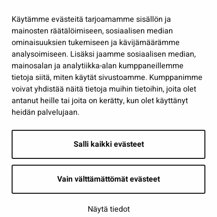
Hallinto
Käytämme evästeitä tarjoamamme sisällön ja
Työ ja yrittäminen
mainosten räätälöimiseen, sosiaalisen median
Osallistu ja asioi
ominaisuuksien tukemiseen ja kävijämäärämme
analysoimiseen. Lisäksi jaamme sosiaalisen median,
Näytä omat evästeasetukseni
mainosalan ja analytiikka-alan kumppaneillemme
tietoja siitä, miten käytät sivustoamme. Kumppanimme
Seuraa meitä
voivat yhdistää näitä tietoja muihin tietoihin, joita olet
antanut heille tai joita on kerätty, kun olet käyttänyt
heidän palvelujaan.
Salli kaikki evästeet
Vain välttämättömät evästeet
Näytä tiedot
Saavutettavuusseloste
| © Seinäjoki 2026