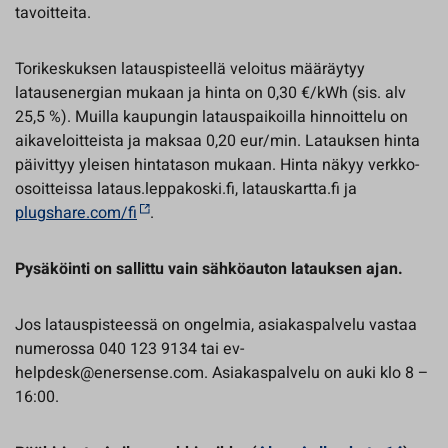
tavoitteita.
Torikeskuksen latauspisteellä veloitus määräytyy
latausenergian mukaan ja hinta on 0,30 €/kWh (sis. alv
25,5 %). Muilla kaupungin latauspaikoilla hinnoittelu on
aikaveloitteista ja maksaa 0,20 eur/min. Latauksen hinta
päivittyy yleisen hintatason mukaan. Hinta näkyy verkko-
osoitteissa lataus.leppakoski.fi, latauskartta.fi ja
plugshare.com/fi
.
Pysäköinti on sallittu vain sähköauton latauksen ajan.
Jos latauspisteessä on ongelmia, asiakaspalvelu vastaa
numerossa 040 123 9134 tai ev-
helpdesk@enersense.com. Asiakaspalvelu on auki klo 8 –
16:00.