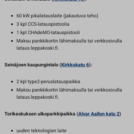
60 kW pikalatauslaite (jakautuva teho)
3 kpl CCS-latauspistoolia
1 kpl CHAdeMO-latauspistooli
Maksu pankkikortin lähimaksulla tai verkkosivulla
lataus.leppakoski.fi.
Seinäjoen kaupungintalo (
Kirkkokatu 6
):
2 kpl type2-peruslatauspaikka
Maksu pankkikortin lähimaksulla tai verkkosivulla
lataus.leppakoski.fi.
Torikeskuksen ulkoparkkipaikka (
Alvar Aallon katu 2
)
uuden teknologian laite