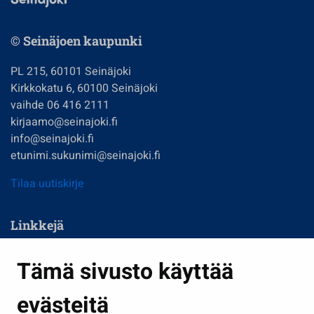
© Seinäjoen kaupunki
PL 215, 60101 Seinäjoki
Kirkkokatu 6, 60100 Seinäjoki
vaihde 06 416 2111
kirjaamo@seinajoki.fi
info@seinajoki.fi
etunimi.sukunimi@seinajoki.fi
Tilaa uutiskirje
Linkkejä
Asuminen ja ympäristö
Tämä sivusto käyttää
Kasvatus ja opetus
evästeitä
Kulttuuri ja liikunta