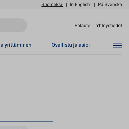
Suomeksi
In English
På Svenska
Sii
Palaute
Yhteystiedot
ja yrittäminen
Osallistu ja asioi