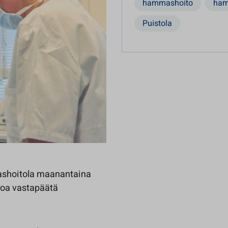
hammashoito
ham
Puistola
ashoitola maanantaina
toa vastapäätä