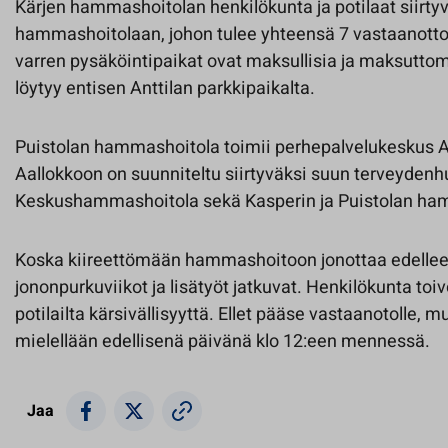
Kärjen hammashoitolan henkilökunta ja potilaat siirtyv
hammashoitolaan, johon tulee yhteensä 7 vastaanottoa
varren pysäköintipaikat ovat maksullisia ja maksuttomi
löytyy entisen Anttilan parkkipaikalta.
Puistolan hammashoitola toimii perhepalvelukeskus A
Aallokkoon on suunniteltu siirtyväksi suun terveydenhu
Keskushammashoitola sekä Kasperin ja Puistolan ha
Koska kiireettömään hammashoitoon jonottaa edelleen 
jononpurkuviikot ja lisätyöt jatkuvat. Henkilökunta toi
potilailta kärsivällisyyttä. Ellet pääse vastaanotolle, 
mielellään edellisenä päivänä klo 12:een mennessä.
Jaa