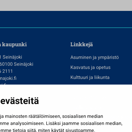
n kaupunki
Linkkejä
1 Seinäjoki
Asuminen ja ympäristö
 60100 Seinäjoki
Kasvatus ja opetus
6 2111
Kulttuuri ja liikunta
ajoki.fi
i.fi
Hallinto
imi@seinajoki.fi
evästeitä
Työ ja yrittäminen
je
Osallistu ja asioi
a mainosten räätälöimiseen, sosiaalisen median
Näytä omat evästeasetuksen
mme analysoimiseen. Lisäksi jaamme sosiaalisen median,
mme tietoja siitä, miten käytät sivustoamme.