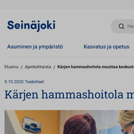
Hae sivust
Asuminen ja ympäristö
Kasvatus ja opetus
Etusivu
/
Ajankohtaista
/
Kärjen hammashoitola muuttaa keskus
9.10.2020
Tiedotteet
Kärjen hammashoitola m