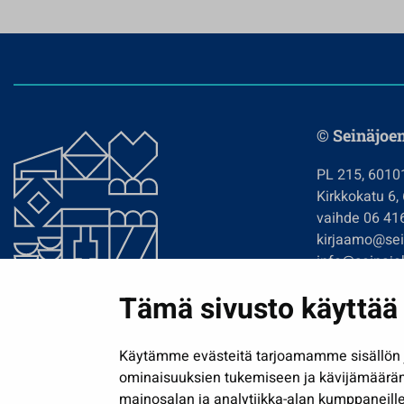
© Seinäjoe
PL 215, 6010
Kirkkokatu 6,
vaihde 06 41
kirjaamo@sein
info@seinajok
etunimi.sukun
Tämä sivusto käyttää 
Tilaa uutiskir
Käytämme evästeitä tarjoamamme sisällön j
ominaisuuksien tukemiseen ja kävijämäärä
mainosalan ja analytiikka-alan kumppaneille