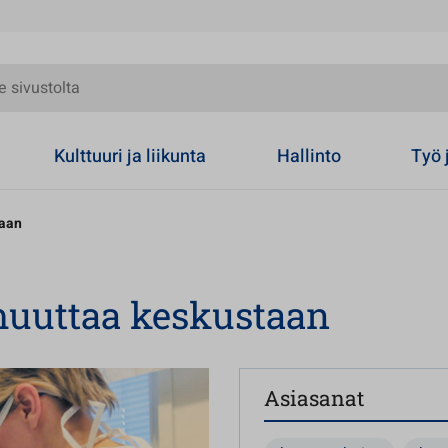
olta
Kulttuuri ja liikunta
Hallinto
Työ 
taan
uuttaa keskustaan
Asiasanat