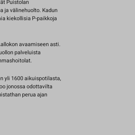
ät Puistolan
 ja välinehuolto. Kadun
a kiekollisia P-paikkoja
allokon avaamiseen asti.
ollon palveluista
mmashoitolat.
yli 1600 aikuispotilasta,
voo jonossa odottavilta
muistathan perua ajan