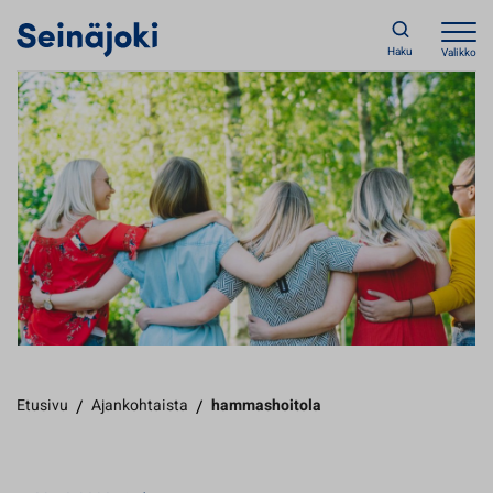
Haku
Valikko
Etusivu
/
Ajankohtaista
/
hammashoitola