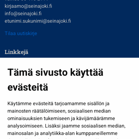
kirjaamo@seinajoki.fi
info@seinajoki.fi
etunimi.sukunimi@seinajoki.fi
Tilaa uutiskirje
Linkkejä
Asuminen ja ympäristö
Tämä sivusto käyttää
Kasvatus ja opetus
evästeitä
Kulttuuri ja liikunta
Hallinto
Käytämme evästeitä tarjoamamme sisällön ja
Työ ja yrittäminen
mainosten räätälöimiseen, sosiaalisen median
Osallistu ja asioi
ominaisuuksien tukemiseen ja kävijämäärämme
analysoimiseen. Lisäksi jaamme sosiaalisen median,
Näytä omat evästeasetukseni
mainosalan ja analytiikka-alan kumppaneillemme