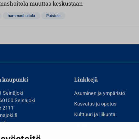
ashoitola muuttaa keskustaan
hammashoitola
Puistola
n kaupunki
Linkkejä
1 Seinäjoki
Asuminen ja ympäristö
 60100 Seinäjoki
Kasvatus ja opetus
6 2111
Kulttuuri ja liikunta
ajoki.fi
i.fi
Hallinto
imi@seinajoki.fi
Työ ja yrittäminen