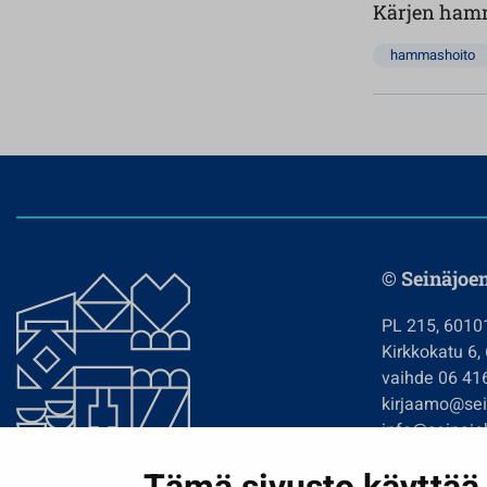
Kärjen hamm
hammashoito
© Seinäjoe
PL 215, 6010
Kirkkokatu 6,
vaihde 06 41
kirjaamo@sein
info@seinajok
etunimi.sukun