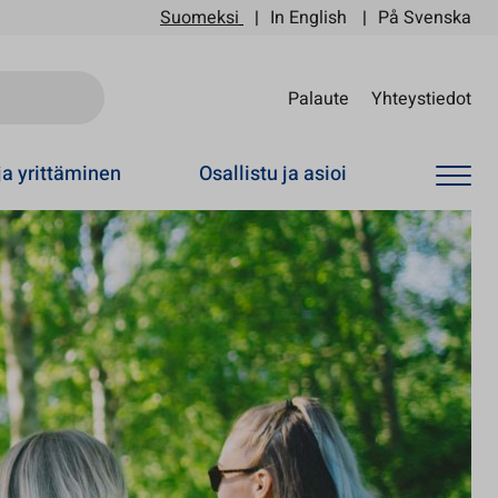
Suomeksi
In English
På Svenska
Sii
Palaute
Yhteystiedot
ja yrittäminen
Osallistu ja asioi