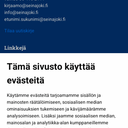
kirjaamo@seinajoki.fi
info@seinajoki.fi
etunimi.sukunimi@seinajoki.fi
Tilaa uutiskirje
Linkkejä
Asuminen ja ympäristö
Tämä sivusto käyttää
Kasvatus ja opetus
evästeitä
Kulttuuri ja liikunta
Hallinto
Käytämme evästeitä tarjoamamme sisällön ja
Työ ja yrittäminen
mainosten räätälöimiseen, sosiaalisen median
Osallistu ja asioi
ominaisuuksien tukemiseen ja kävijämäärämme
analysoimiseen. Lisäksi jaamme sosiaalisen median,
Näytä omat evästeasetukseni
mainosalan ja analytiikka-alan kumppaneillemme