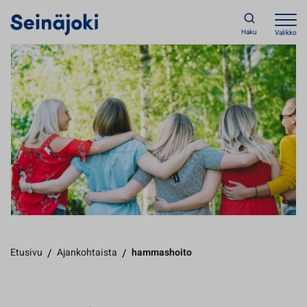
Haku
Valikko
Etusivu
/
Ajankohtaista
/
hammashoito