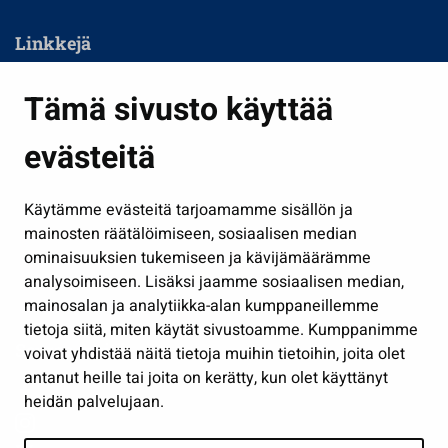
Linkkejä
Asuminen ja ympäristö
Tämä sivusto käyttää
Kasvatus ja opetus
evästeitä
Kulttuuri ja liikunta
Hallinto
Käytämme evästeitä tarjoamamme sisällön ja
Työ ja yrittäminen
mainosten räätälöimiseen, sosiaalisen median
Osallistu ja asioi
ominaisuuksien tukemiseen ja kävijämäärämme
analysoimiseen. Lisäksi jaamme sosiaalisen median,
Näytä omat evästeasetukseni
mainosalan ja analytiikka-alan kumppaneillemme
tietoja siitä, miten käytät sivustoamme. Kumppanimme
Seuraa meitä
voivat yhdistää näitä tietoja muihin tietoihin, joita olet
antanut heille tai joita on kerätty, kun olet käyttänyt
heidän palvelujaan.