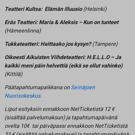
Teatteri Kultsa: Elämän illuusio
(Helsinki)
Eräs Teatteri: Maria & Aleksis – Kun on tunteet
(Hämeenlinna)
Tukkateatteri: Haittaako jos kysyn?
(Tampere)
Oikeesti Aikuisten Viihdeteatteri: H.E.L.L.O – Ja
kaikki meni päin helvettiä (eikä se ollut vahinko)
(Kittilä)
Päätapahtumapaikkana on
Seinäjoen
Nuorisokeskus
.
Liput esityksiin ennakkoon NetTicketistä 12 €
(sisältää palvelumaksun) ja tapahtumapäivänä
ovelta 10€ tai päiväpassi ennakkoon NetTicketistä
33 € (sisältää palvelumaksun) ja tapahtumapäivänä