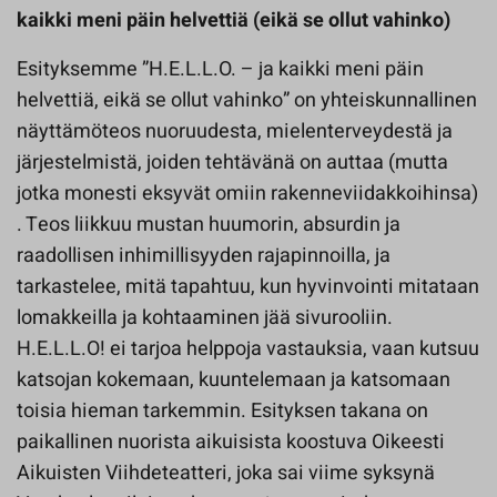
kaikki meni päin helvettiä (eikä se ollut vahinko)
Esityksemme ”H.E.L.L.O. – ja kaikki meni päin
helvettiä, eikä se ollut vahinko” on yhteiskunnallinen
näyttämöteos nuoruudesta, mielenterveydestä ja
järjestelmistä, joiden tehtävänä on auttaa (mutta
jotka monesti eksyvät omiin rakenneviidakkoihinsa)
. Teos liikkuu mustan huumorin, absurdin ja
raadollisen inhimillisyyden rajapinnoilla, ja
tarkastelee, mitä tapahtuu, kun hyvinvointi mitataan
lomakkeilla ja kohtaaminen jää sivurooliin.
H.E.L.L.O! ei tarjoa helppoja vastauksia, vaan kutsuu
katsojan kokemaan, kuuntelemaan ja katsomaan
toisia hieman tarkemmin. Esityksen takana on
paikallinen nuorista aikuisista koostuva Oikeesti
Aikuisten Viihdeteatteri, joka sai viime syksynä