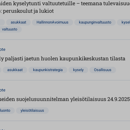
den kyselytunti valtuutetuille – teemana tulevaisuu
 peruskoulut ja lukiot
s
asukkaat
HallinnonAvoimuus
kaupunginvaltuusto
kysel
valtuusto
ote
y paljasti jaetun huolen kaupunkikeskustan tilasta
asukkaat
kaupunkistrategia
kysely
Osallisuus
ote
ueiden suojelusuunnitelman yleisötilaisuus 24.9.2025
luonto
yleisötilaisuus