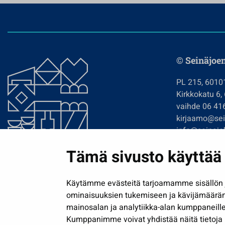
© Seinäjoe
PL 215, 6010
Kirkkokatu 6,
vaihde 06 41
kirjaamo@sein
info@seinajok
etunimi.sukun
Tämä sivusto käyttää 
Tilaa uutiskir
Käytämme evästeitä tarjoamamme sisällön j
ominaisuuksien tukemiseen ja kävijämäärä
mainosalan ja analytiikka-alan kumppaneille
Kumppanimme voivat yhdistää näitä tietoja muih