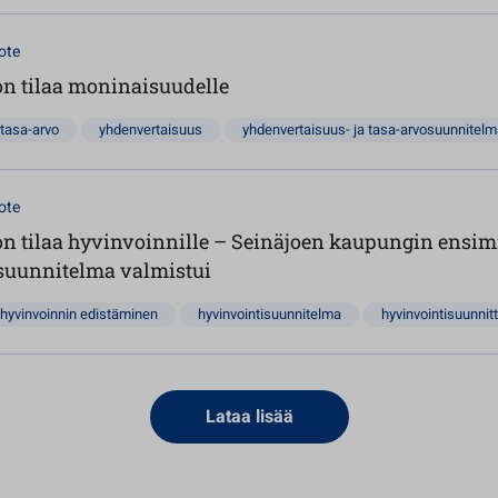
ote
on tilaa moninaisuudelle
tasa-arvo
yhdenvertaisuus
yhdenvertaisuus- ja tasa-arvosuunnitel
ote
 on tilaa hyvinvoinnille – Seinäjoen kaupungin ens
suunnitelma valmistui
hyvinvoinnin edistäminen
hyvinvointisuunnitelma
hyvinvointisuunnit
Lataa lisää