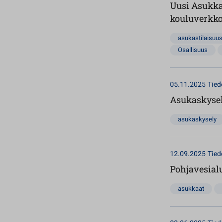
Uusi Asukkai
kouluverkko:
asukastilaisuu
Osallisuus
05.11.2025
Tied
Asukaskysel
asukaskysely
12.09.2025
Tied
Pohjavesial
asukkaat