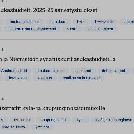
ote
sukasbudjetti 2025-26 äänestystulokset
asukasosallisuus
asukkaat
hyte
hyvinvointi
lapset
LastenJaNuortenHyvinvointi
nuoret
osallistaminen
ote
 ja Niemistöön sydäniskurit asukasbudjetilla
Asukasbudjetti
asukastilaisuus
asukkaat
defibrillaattori
hyvinvointi
koulutus
osallistuva budjetointi
ote
sötreffit kylä- ja kaupunginosatoimijoille
us
asukkaat
kaupunginosat
kylät
kylät ja kaupunginosat
yhteisöllisyys
yhteisöt