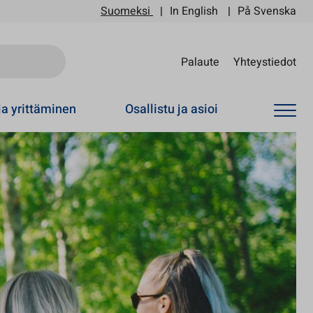
Suomeksi
In English
På Svenska
Sii
Palaute
Yhteystiedot
ja yrittäminen
Osallistu ja asioi