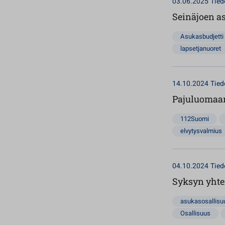
03.06.2025
Tied
Seinäjoen a
Asukasbudjetti
lapsetjanuoret
14.10.2024
Tied
Pajuluomaan
112Suomi
elvytysvalmius
04.10.2024
Tied
Syksyn yhtei
asukasosallisu
Osallisuus