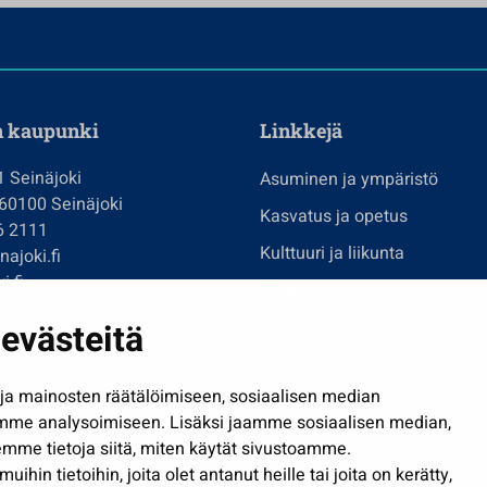
n kaupunki
Linkkejä
1 Seinäjoki
Asuminen ja ympäristö
 60100 Seinäjoki
Kasvatus ja opetus
6 2111
Kulttuuri ja liikunta
ajoki.fi
i.fi
Hallinto
imi@seinajoki.fi
evästeitä
Työ ja yrittäminen
je
Osallistu ja asioi
a mainosten räätälöimiseen, sosiaalisen median
Näytä omat evästeasetuksen
mme analysoimiseen. Lisäksi jaamme sosiaalisen median,
mme tietoja siitä, miten käytät sivustoamme.
in tietoihin, joita olet antanut heille tai joita on kerätty,