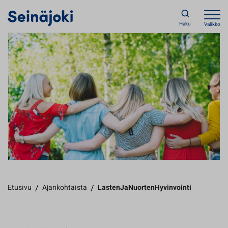
Haku
Valikko
Etusivu
/
Ajankohtaista
/
LastenJaNuortenHyvinvointi