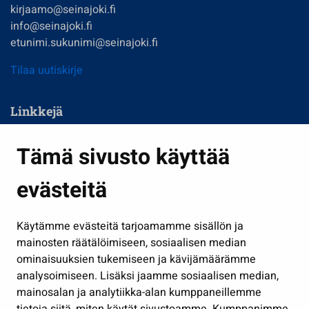
kirjaamo@seinajoki.fi
info@seinajoki.fi
etunimi.sukunimi@seinajoki.fi
Tilaa uutiskirje
Linkkejä
Asuminen ja ympäristö
Tämä sivusto käyttää
Kasvatus ja opetus
evästeitä
Kulttuuri ja liikunta
Hallinto
Käytämme evästeitä tarjoamamme sisällön ja
Työ ja yrittäminen
mainosten räätälöimiseen, sosiaalisen median
Osallistu ja asioi
ominaisuuksien tukemiseen ja kävijämäärämme
analysoimiseen. Lisäksi jaamme sosiaalisen median,
Näytä omat evästeasetukseni
mainosalan ja analytiikka-alan kumppaneillemme