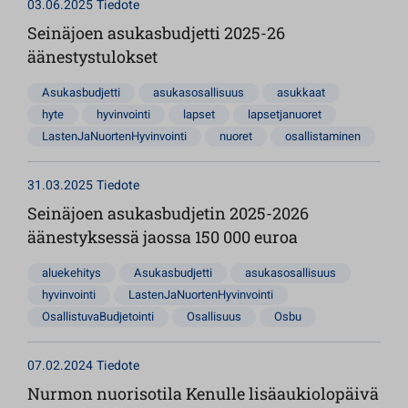
03.06.2025
Tiedote
Seinäjoen asukasbudjetti 2025-26
äänestystulokset
Asukasbudjetti
asukasosallisuus
asukkaat
hyte
hyvinvointi
lapset
lapsetjanuoret
LastenJaNuortenHyvinvointi
nuoret
osallistaminen
31.03.2025
Tiedote
Seinäjoen asukasbudjetin 2025-2026
äänestyksessä jaossa 150 000 euroa
aluekehitys
Asukasbudjetti
asukasosallisuus
hyvinvointi
LastenJaNuortenHyvinvointi
OsallistuvaBudjetointi
Osallisuus
Osbu
07.02.2024
Tiedote
Nurmon nuorisotila Kenulle lisäaukiolopäivä