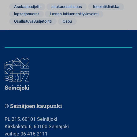
Asukasbudjetti
asukasosallisuus
Ideointiklinikka
lapsetjanuoret
LastenJaNuortenHyvinvointi
OsallistuvaBudjetointi
Osbu
© Seinäjoen kaupunki
PL 215, 60101 Seinäjoki
Kirkkokatu 6, 60100 Seinäjoki
vaihde 06 416 2111