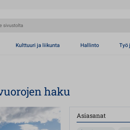
olta
Kulttuuri ja liikunta
Hallinto
Työ 
vuorojen haku
Asiasanat