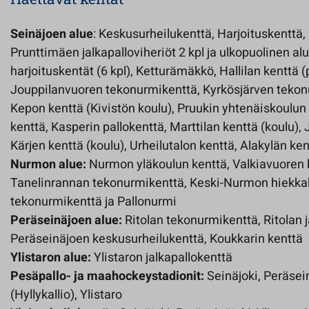
Seinäjoen alue
: Keskusurheilukenttä, Harjoituskenttä,
Prunttimäen jalkapalloviheriöt 2 kpl ja ulkopuolinen al
harjoituskentät (6 kpl), Ketturämäkkö, Hallilan kenttä 
Jouppilanvuoren tekonurmikenttä, Kyrkösjärven tekon
Kepon kenttä (Kivistön koulu), Pruukin yhtenäiskoulun
kenttä, Kasperin pallokenttä, Marttilan kenttä (koulu),
Kärjen kenttä (koulu), Urheilutalon kenttä, Alakylän ken
Nurmon alue:
Nurmon yläkoulun kenttä, Valkiavuoren 
Tanelinrannan tekonurmikenttä, Keski-Nurmon hiekka
tekonurmikenttä ja Pallonurmi
Peräseinäjoen alue:
Ritolan tekonurmikenttä, Ritolan j
Peräseinäjoen keskusurheilukenttä, Koukkarin kenttä
Ylistaron alue:
Ylistaron jalkapallokenttä
Pesäpallo- ja maahockeystadionit:
Seinäjoki, Peräsei
(Hyllykallio), Ylistaro