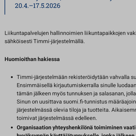
20.4.–17.5.2026
Liikuntapalvelujen hallinnoimien liikuntapaikkojen va
sähköisesti Timmi-järjestelmällä.
Huomioithan hakiessa
Timmi-järjestelmään rekisteröidytään vahvalla su
Ensimmäisellä kirjautumiskerralla sinulle luodaan 
tämän jälkeen myös tunnuksen ja salasanan, jolla 
Sinun on uusittava suomi.fi-tunnistus määräajoin, 
järjestelmässä olevia tiloja ja tuotteita. Aikaise
toimivat järjestelmässä edelleen.
Organisaation yhteyshenkilönä toimiminen vaatii
hyväksynnän käyttäjätunnukselle, jonka jälkeen