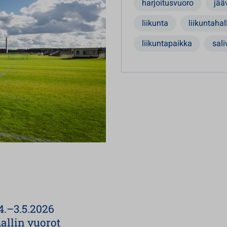
harjoitusvuoro
jää
liikunta
liikuntahall
liikuntapaikka
sali
.4.–3.5.2026
hallin vuorot