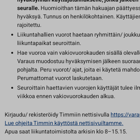
seuralle.
Huomioithan tämän hakuajan päättyessä
hyväksyä. Tunnus on henkilökohtainen. Käyttäjien
rajoitettu.
Liikuntahallien vuorot haetaan ryhmittäin/ joukku
liikuntapaikat seuroittain.
Hae vuoroa vain vakiovuorokauden sisällä olevalle
Varaus muodostuu hyväksymisen jälkeen suoraa
pohjalta. Peru vuorot/ ajat, joita ei käytetä mahd
Perumattomat vuorot laskutetaan.
Seuroittain haettavien vuorojen käyttäjät tulee i
viikkoa ennen vakiovuorokauden alkua.
Kirjaudu/ rekisteröidy Timmiin nettisivulla
https://vara
Lue ohjeita Timmin käyttöstä nettisivuiltamme.
Apua saat liikuntatoimistolta arkisin klo 8–15.15.