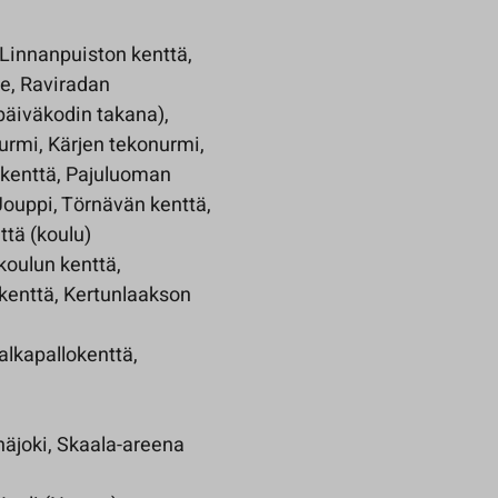
 Linnanpuiston kenttä,
ue, Raviradan
(päiväkodin takana),
urmi, Kärjen tekonurmi,
 kenttä, Pajuluoman
 Jouppi, Törnävän kenttä,
ttä (koulu)
koulun kenttä,
kenttä, Kertunlaakson
alkapallokenttä,
näjoki, Skaala-areena