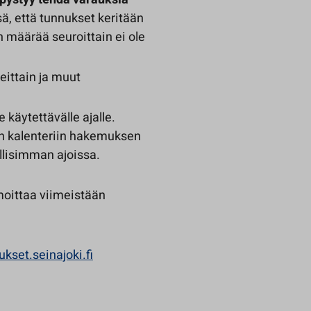
, että tunnukset keritään
 määrää seuroittain ei ole
eittain ja muut
 käytettävälle ajalle.
n kalenteriin hakemuksen
ollisimman ajoissa.
lmoittaa viimeistään
ukset.seinajoki.fi