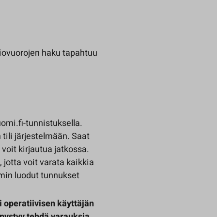
kiovuorojen haku tapahtuu
omi.fi-tunnistuksella.
tili järjestelmään. Saat
voit kirjautua jatkossa.
jotta voit varata kaikkia
mmin luodut tunnukset
 operatiivisen käyttäjän
 pystyy tehdä varauksia