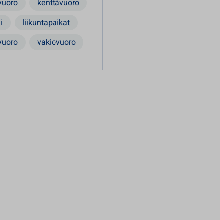
vuoro
kenttävuoro
i
liikuntapaikat
vuoro
vakiovuoro