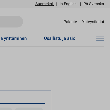
Suomeksi
In English
På Svenska
Sii
Palaute
Yhteystiedot
ja yrittäminen
Osallistu ja asioi