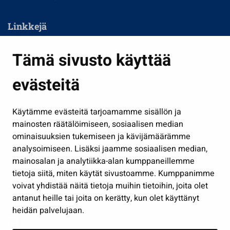
Linkkejä
Asuminen ja ympäristö
Tämä sivusto käyttää
Kasvatus ja opetus
evästeitä
Kulttuuri ja liikunta
Hallinto
Käytämme evästeitä tarjoamamme sisällön ja
Työ ja yrittäminen
mainosten räätälöimiseen, sosiaalisen median
Osallistu ja asioi
ominaisuuksien tukemiseen ja kävijämäärämme
analysoimiseen. Lisäksi jaamme sosiaalisen median,
Näytä omat evästeasetukseni
mainosalan ja analytiikka-alan kumppaneillemme
tietoja siitä, miten käytät sivustoamme. Kumppanimme
Seuraa meitä
voivat yhdistää näitä tietoja muihin tietoihin, joita olet
antanut heille tai joita on kerätty, kun olet käyttänyt
heidän palvelujaan.