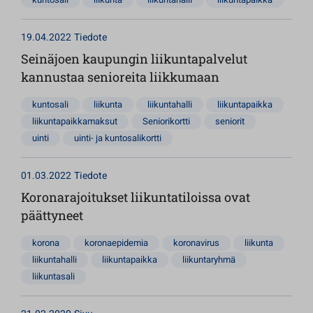
19.04.2022
Tiedote
Seinäjoen kaupungin liikuntapalvelut
kannustaa senioreita liikkumaan
kuntosali
liikunta
liikuntahalli
liikuntapaikka
liikuntapaikkamaksut
Seniorikortti
seniorit
uinti
uinti- ja kuntosalikortti
01.03.2022
Tiedote
Koronarajoitukset liikuntatiloissa ovat
päättyneet
korona
koronaepidemia
koronavirus
liikunta
liikuntahalli
liikuntapaikka
liikuntaryhmä
liikuntasali