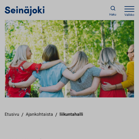
Haku
Valikko
Etusivu
/
Ajankohtaista
/
liikuntahalli