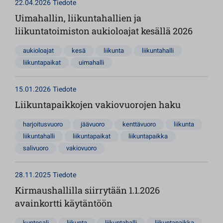
22.04.2026
Tiedote
Uimahallin, liikuntahallien ja
liikuntatoimiston aukioloajat kesällä 2026
aukioloajat
kesä
liikunta
liikuntahalli
liikuntapaikat
uimahalli
15.01.2026
Tiedote
Liikuntapaikkojen vakiovuorojen haku
harjoitusvuoro
jäävuoro
kenttävuoro
liikunta
liikuntahalli
liikuntapaikat
liikuntapaikka
salivuoro
vakiovuoro
28.11.2025
Tiedote
Kirmaushallilla siirrytään 1.1.2026
avainkortti käytäntöön
kuntosali
liikunta
liikuntahalli
liikuntapaikka