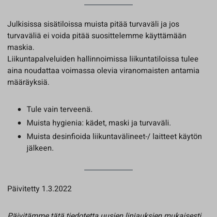
Julkisissa sisätiloissa muista pitää turvaväli ja jos
turvaväliä ei voida pitää suosittelemme käyttämään
maskia.
Liikuntapalveluiden hallinnoimissa liikuntatiloissa tulee
aina noudattaa voimassa olevia viranomaisten antamia
määräyksiä.
Tule vain terveenä.
Muista hygienia: kädet, maski ja turvaväli.
Muista desinfioida liikuntavälineet-/ laitteet käytön
jälkeen.
Päivitetty 1.3.2022
Päivitämme tätä tiedotetta uusien linjauksien mukaisesti.