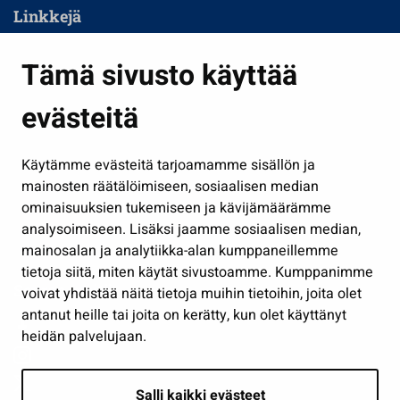
Linkkejä
Asuminen ja ympäristö
Tämä sivusto käyttää
Kasvatus ja opetus
evästeitä
Kulttuuri ja liikunta
Hallinto
Käytämme evästeitä tarjoamamme sisällön ja
Työ ja yrittäminen
mainosten räätälöimiseen, sosiaalisen median
ominaisuuksien tukemiseen ja kävijämäärämme
Osallistu ja asioi
analysoimiseen. Lisäksi jaamme sosiaalisen median,
Näytä omat evästeasetukseni
mainosalan ja analytiikka-alan kumppaneillemme
tietoja siitä, miten käytät sivustoamme. Kumppanimme
Seuraa meitä
voivat yhdistää näitä tietoja muihin tietoihin, joita olet
antanut heille tai joita on kerätty, kun olet käyttänyt
heidän palvelujaan.
Salli kaikki evästeet