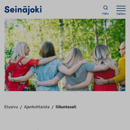
Haku
Valikko
Etusivu
/
Ajankohtaista
/
liikuntasali