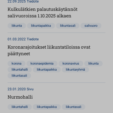
22.09.2025
Tiedote
Kulkulätkien palautuskäytännöt
salivuoroissa 1.10.2025 alkaen
liikunta
liikuntapaikka
liikuntasali
salivuoro
01.03.2022
Tiedote
Koronarajoitukset liikuntatiloissa ovat
päättyneet
korona
koronaepidemia
koronavirus
liikunta
liikuntahalli
liikuntapaikka
liikuntaryhmä
liikuntasali
23.01.2020
Sivu
Nurmohalli
liikuntahalli
liikuntapaikka
liikuntasali