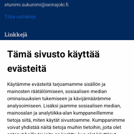
etunimi.sukunimi@seinajoki.fi
Tilaa uutiskirje
Linkkejä
Asuminen ja ympäristö
Tämä sivusto käyttää
Kasvatus ja opetus
evästeitä
Kulttuuri ja liikunta
Hallinto
Käytämme evästeitä tarjoamamme sisällön ja
Työ ja yrittäminen
mainosten räätälöimiseen, sosiaalisen median
Osallistu ja asioi
ominaisuuksien tukemiseen ja kävijämäärämme
analysoimiseen. Lisäksi jaamme sosiaalisen median,
Näytä omat evästeasetukseni
mainosalan ja analytiikka-alan kumppaneillemme
tietoja siitä, miten käytät sivustoamme. Kumppanimme
Seuraa meitä
voivat yhdistää näitä tietoja muihin tietoihin, joita olet