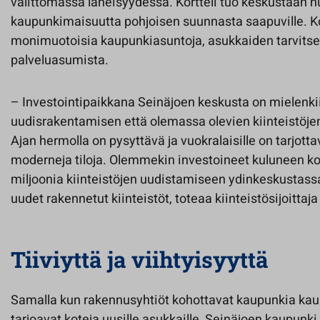
välittömässä läheisyydessä. Kortteli tuo keskustaan h
kaupunkimaisuutta pohjoisen suunnasta saapuville. Kor
monimuotoisia kaupunkiasuntoja, asukkaiden tarvitse
palveluasumista.
– Investointipaikkana Seinäjoen keskusta on mielenki
uudisrakentamisen että olemassa olevien kiinteistöje
Ajan hermolla on pysyttävä ja vuokralaisille on tarjott
moderneja tiloja. Olemmekin investoineet kuluneen 
miljoonia kiinteistöjen uudistamiseen ydinkeskustassa
uudet rakennetut kiinteistöt, toteaa kiinteistösijoittaj
Tiiviyttä ja viihtyisyyttä
Samalla kun rakennusyhtiöt kohottavat kaupunkia k
tarjoavat koteja uusille asukkaille, Seinäjoen kaupunk