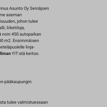
ennus Asunto Oy Seinäjoen
amme aseman
isuuden, johon tulee
, liiketiloja,
ekä noin 450 autopaikan
 000 m2. Ensimmäisen
teläpuolelle linja-
llman
YIT:stä kertoo.
den pääkaupungin
sta tulee valmistuessaan