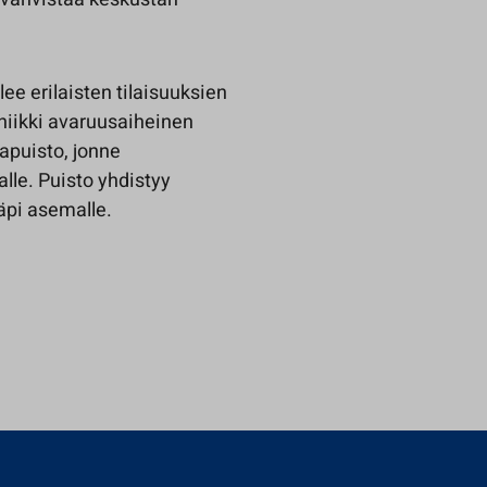
lee erilaisten tilaisuuksien
uniikki avaruusaiheinen
apuisto, jonne
lle. Puisto yhdistyy
läpi asemalle.