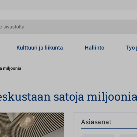
olta
Kulttuuri ja liikunta
Hallinto
Työ 
a miljoonia
eskustaan satoja miljooni
Asiasanat