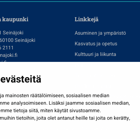
n kaupunki
Linkkejä
1 Seinäjoki
Asuminen ja ympäristö
 60100 Seinäjoki
Kasvatus ja opetus
6 2111
Kulttuuri ja liikunta
ajoki.fi
i.fi
Hallinto
imi@seinajoki.fi
evästeitä
Työ ja yrittäminen
je
Osallistu ja asioi
a mainosten räätälöimiseen, sosiaalisen median
Näytä omat evästeasetuksen
mme analysoimiseen. Lisäksi jaamme sosiaalisen median,
mme tietoja siitä, miten käytät sivustoamme.
in tietoihin, joita olet antanut heille tai joita on kerätty,
Saavutettavuusseloste
| © Seinäjoki 2026