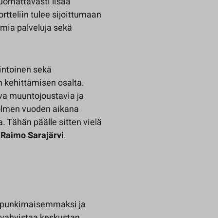
uomattavasti lisää
tteliin tulee sijoittumaan
mia palveluja sekä
intoinen sekä
n kehittämisen osalta.
ava muuntojoustavia ja
kolmen vuoden aikana
. Tähän päälle sitten vielä
a
Raimo Sarajärvi
.
aupunkimaisemmaksi ja
i vahvistaa keskustan