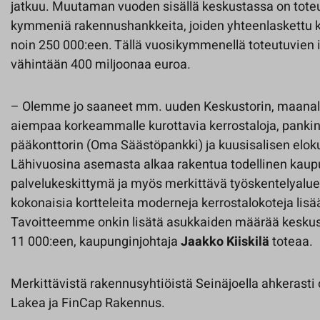
jatkuu. Muutaman vuoden sisällä keskustassa on toteu
kymmeniä rakennushankkeita, joiden yhteenlaskettu 
noin 250 000:een. Tällä vuosikymmenellä toteutuvien 
vähintään 400 miljoonaa euroa.
– Olemme jo saaneet mm. uuden Keskustorin, maanalai
aiempaa korkeammalle kurottavia kerrostaloja, panki
pääkonttorin (Oma Säästöpankki) ja kuusisalisen eloku
Lähivuosina asemasta alkaa rakentua todellinen kaupu
palvelukeskittymä ja myös merkittävä työskentelyalu
kokonaisia kortteleita moderneja kerrostalokoteja lis
Tavoitteemme onkin lisätä asukkaiden määrää keskust
11 000:een, kaupunginjohtaja
Jaakko Kiiskilä
toteaa.
Merkittävistä rakennusyhtiöistä Seinäjoella ahkerasti
Lakea ja FinCap Rakennus.