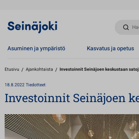
Hae sivust
Asuminen ja ympäristö
Kasvatus ja opetus
Etusivu
/
Ajankohtaista
/
Investoinnit Seinäjoen keskustaan satoj
18.8.2022
Tiedotteet
Investoinnit Seinäjoen k