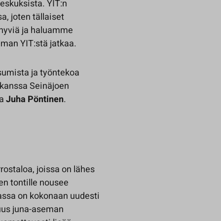
eskuksista. YIT:n
 joten tällaiset
n hyviä ja haluamme
lman YIT:stä jatkaa.
umista ja työntekoa
 kanssa Seinäjoen
ja
Juha Pöntinen
.
rostaloa, joissa on lähes
en tontille nousee
uvassa on kokonaan uudesti
suus juna-aseman