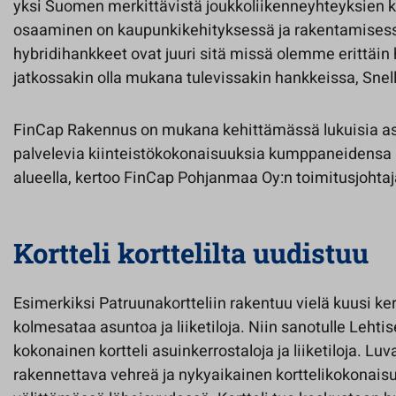
yksi Suomen merkittävistä joukkoliikenneyhteyksien k
osaaminen on kaupunkikehityksessä ja rakentamisessa,
hybridihankkeet ovat juuri sitä missä olemme erittäi
jatkossakin olla mukana tulevissakin hankkeissa, Snel
FinCap Rakennus on mukana kehittämässä lukuisia as
palvelevia kiinteistökokonaisuuksia kumppaneidensa
alueella, kertoo FinCap Pohjanmaa Oy:n toimitusjohta
Kortteli korttelilta uudistuu
Esimerkiksi Patruunakortteliin rakentuu vielä kuusi ker
kolmesataa asuntoa ja liiketiloja. Niin sanotulle Lehtis
kokonainen kortteli asuinkerrostaloja ja liiketiloja. L
rakennettava vehreä ja nykyaikainen korttelikokonai