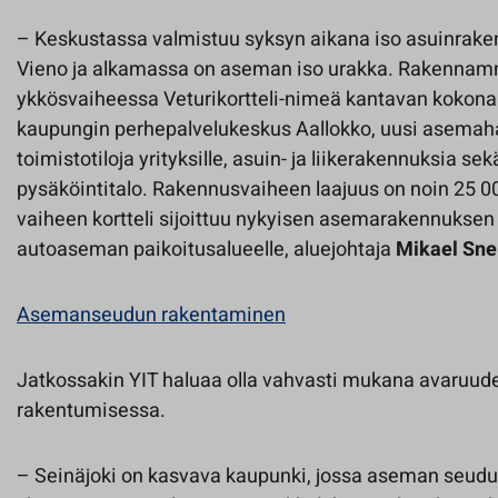
– Keskustassa valmistuu syksyn aikana iso asuinrak
Vieno ja alkamassa on aseman iso urakka. Rakenn
ykkösvaiheessa Veturikortteli-nimeä kantavan kokona
kaupungin perhepalvelukeskus Aallokko, uusi asemahalli
toimistotiloja yrityksille, asuin- ja liikerakennuksia s
pysäköintitalo. Rakennusvaiheen laajuus on noin 25
vaiheen kortteli sijoittuu nykyisen asemarakennuksen e
autoaseman paikoitusalueelle, aluejohtaja
Mikael Sne
Asemanseudun rakentaminen
Jatkossakin YIT haluaa olla vahvasti mukana avaruu
rakentumisessa.
– Seinäjoki on kasvava kaupunki, jossa aseman seudu