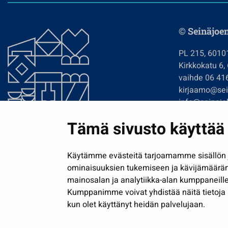
© Seinäjoe
PL 215, 6010
Kirkkokatu 6,
vaihde 06 41
kirjaamo@sein
info@seinajok
etunimi.sukun
Tämä sivusto käyttää 
Tilaa uutiskir
Käytämme evästeitä tarjoamamme sisällön j
ominaisuuksien tukemiseen ja kävijämäärä
mainosalan ja analytiikka-alan kumppaneille
Kumppanimme voivat yhdistää näitä tietoja muih
kun olet käyttänyt heidän palvelujaan.