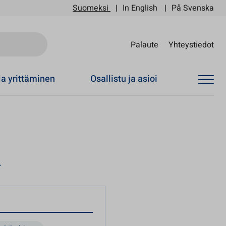
Suomeksi
In English
På Svenska
Sii
Palaute
Yhteystiedot
ja yrittäminen
Osallistu ja asioi
a