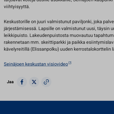
viihtyisyyttä.
Keskustorille on juuri valmistunut paviljonki, joka palve
järjestämisessä. Lapsille on valmistunut uusi, täysin 
leikkipuisto. Lakeudenpuistosta muovautuu tapahtum
rakennetaan mm. skeittiparkki ja paikka esiintymislava
kävelyreitillä (Elissanpolku) uuden kerrostalokorttelin 
Seinäjoen keskustan visiovideo
Jaa