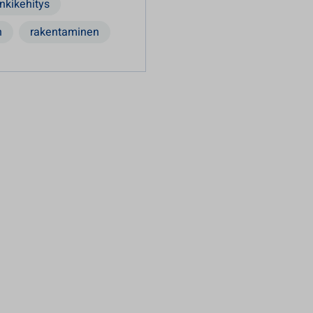
nkikehitys
n
rakentaminen